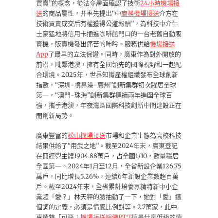
買賣”的概念，從法令層面確認了技術
24小時機場接
送
的商品屬性，并率先提出“中
商務機場接送
介方在
技術買賣成交后有權獲得公道報酬”，為科技中介牛
土豪猛地將信用卡插進咖啡館門口的一台老舊自動販
賣機，販賣機發出痛苦的呻吟。服務供給
機場接送
App
了最早的立法保證。同時，廣東作為對外開放的
前沿，毗鄰港澳，擁有全國領先的國際視野和一起配
合環境。2025年，世界知識產權組織發布全球創新
指數，“深圳-噴鼻港-廣州”創新集群初次躍居全球
第一，“澳門-珠海”創新集群連續兩年進圍全球百
強，攜手港澳，年夜灣區國際科技創新中間建設正在
開創新局勢。
廣東豐富的
松山機場接送
市場和企業生態為高校科技
結果供給了“用武之地”。截至2024年末，廣東登記
在冊經營主體1904.88萬戶，占全國1/10，數量穩居
全國第一。2024年1月至12月，全省新設企業126.75
萬戶，同比增長5.26%，連續6年新設企業數超百萬
戶。截至2024年末，全省累計培養專精特新中小企
業超「愛？」林天秤的臉抽動了一下，她對「愛」這
個詞的定義，必須是情感比例對等。2.7萬家，此中
專精特「可惡！
機場接送評價PTT
這是什麼低級的情