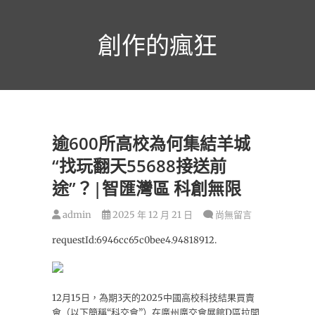
跳
至
創作的瘋狂
主
要
內
容
逾600所高校為何集結羊城
“找玩翻天55688接送前
途”？|智匯灣區 科創無限
admin
2025 年 12 月 21 日
尚無留言
requestId:6946cc65c0bee4.94818912.
12月15日，為期3天的2025中國高校科技結果買賣
會（以下簡稱“科交會”）在廣州廣交會展館D區拉開