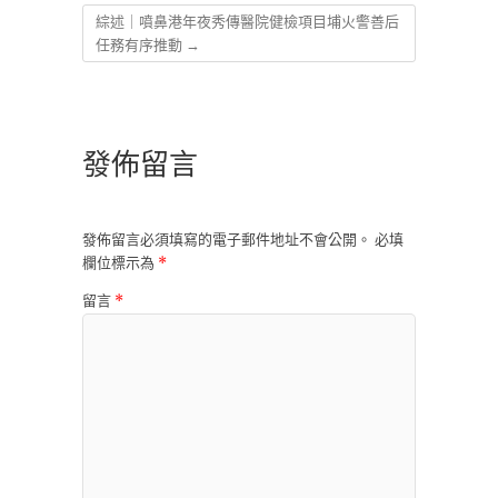
綜述｜噴鼻港年夜秀傳醫院健檢項目埔火警善后
任務有序推動
→
發佈留言
發佈留言必須填寫的電子郵件地址不會公開。
必填
欄位標示為
*
留言
*