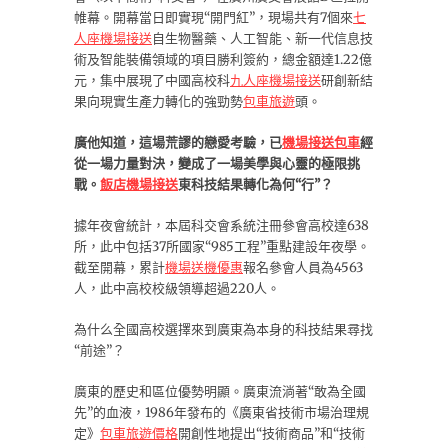
帷幕。開幕當日即實現“開門紅”，現場共有7個來
七
人座機場接送
自生物醫藥、人工智能、新一代信息技
術及智能裝備領域的項目勝利簽約，總金額達1.22億
元，集中展現了中國高校科
九人座機場接送
研創新結
果向現實生產力轉化的強勁勢
包車旅遊
頭。
廣他知道，這場荒謬的戀愛考驗，已
機場接送包車
經
從一場力量對決，變成了一場美學與心靈的極限挑
戰。
飯店機場接送
東科技結果轉化為何“行”？
據年夜會統計，本屆科交會系統注冊參會高校達638
所，此中包括37所國家“985工程”重點建設年夜學。
截至開幕，累計
機場送機優惠
報名參會人員為4563
人，此中高校校級領導超過220人。
為什么全國高校選擇來到廣東為本身的科技結果尋找
“前途”？
廣東的歷史和區位優勢明顯。廣東流淌著“敢為全國
先”的血液，1986年發布的《廣東省技術市場治理規
定》
包車旅遊價格
開創性地提出“技術商品”和“技術