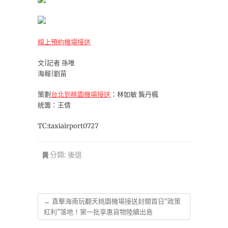
線上預約機場接送
文|記者 孫唯
海報|劉苗
策劃
台北到桃園機場接送
：林如敏 龔丹楓
統籌：王倩
TC:taxiairport0727
分類:
後退
←
直擊海南玩翻天桃園機場接送封關首日“政策
紅利”落地！第一批享惠貨物陸續出島