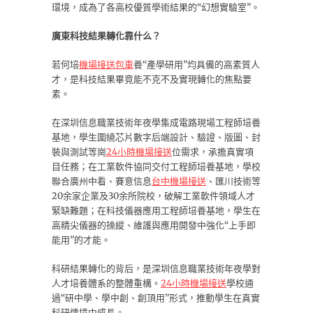
環境，成為了各高校優質學術結果的“幻想實驗室”。
廣東科技結果轉化靠什么？
若何培
機場接送包車
養“產學研用”均具備的高素質人
才，是科技結果畢竟能不克不及實現轉化的焦點要
素。
在深圳信息職業技術年夜學集成電路現場工程師培養
基地，學生圍繞芯片數字后端設計、驗證、版圖、封
裝與測試等崗
24小時機場接送
位需求，承擔真實項
目任務；在工業軟件協同交付工程師培養基地，學校
聯合廣州中看、賽意信息
台中機場接送
、匯川技術等
20余家企業及30余所院校，破解工業軟件領域人才
緊缺難題；在科技儀器應用工程師培養基地，學生在
高精尖儀器的操縱、維護與應用開發中強化“上手即
能用”的才能。
科研結果轉化的背后，是深圳信息職業技術年夜學對
人才培養體系的整體重構。
24小時機場接送
學校通
過“研中學、學中創、創頂用”形式，推動學生在真實
科研情境中成長。