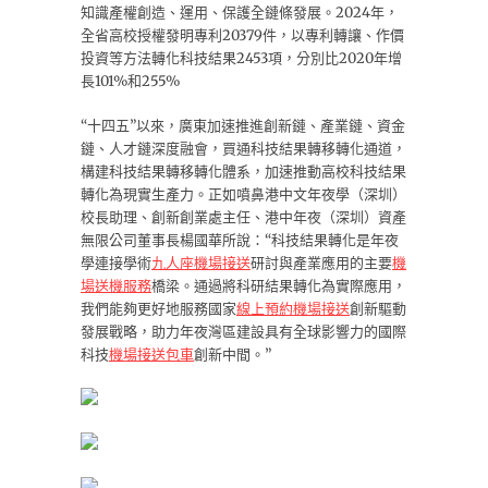
知識產權創造、運用、保護全鏈條發展。2024年，
全省高校授權發明專利20379件，以專利轉讓、作價
投資等方法轉化科技結果2453項，分別比2020年增
長101%和255%
“十四五”以來，廣東加速推進創新鏈、產業鏈、資金
鏈、人才鏈深度融會，買通科技結果轉移轉化通道，
構建科技結果轉移轉化體系，加速推動高校科技結果
轉化為現實生產力。正如噴鼻港中文年夜學（深圳）
校長助理、創新創業處主任、港中年夜（深圳）資產
無限公司董事長楊國華所說：“科技結果轉化是年夜
學連接學術
九人座機場接送
研討與產業應用的主要
機
場送機服務
橋梁。通過將科研結果轉化為實際應用，
我們能夠更好地服務國家
線上預約機場接送
創新驅動
發展戰略，助力年夜灣區建設具有全球影響力的國際
科技
機場接送包車
創新中間。”