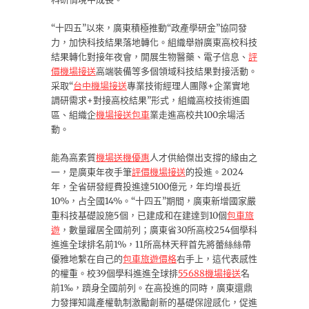
“十四五”以來，廣東積極推動“政產學研金”協同發
力，加快科技結果落地轉化。組織舉辦廣東高校科技
結果轉化對接年夜會，開展生物醫藥、電子信息、
評
價機場接送
高端裝備等多個領域科技結果對接活動。
采取“
台中機場接送
專業技術經理人團隊+企業實地
調研需求+對接高校結果”形式，組織高校技術進園
區、組織企
機場接送包車
業走進高校共100余場活
動。
能為高素質
機場送機優惠
人才供給傑出支撐的緣由之
一，是廣東年夜手筆
評價機場接送
的投進。2024
年，全省研發經費投進達5100億元，年均增長近
10%，占全國14%。“十四五”期間，廣東新增國家嚴
重科技基礎設施5個，已建成和在建達到10個
包車旅
遊
，數量躍居全國前列；廣東省30所高校254個學科
進進全球排名前1%，11所高林天秤首先將蕾絲絲帶
優雅地繫在自己的
包車旅遊價格
右手上，這代表感性
的權重。校39個學科進進全球排
55688機場接送
名
前1‰，躋身全國前列。在高投進的同時，廣東還鼎
力發揮知識產權軌制激勵創新的基礎保證感化，促進