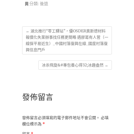
分類:
後退
←
湖北推行“零工驛站”，優OSDER奧斯德材料
報價化失業辦事找任務更簡略 遇膠葛有人管（一
線探平易近生）_中國村落復興在線_國度村落復
興信息門戶
冰尜飛旋&#專包養心得32;冰趣盎然
→
發佈留言
發佈留言必須填寫的電子郵件地址不會公開。
必填
欄位標示為
*
留言
*