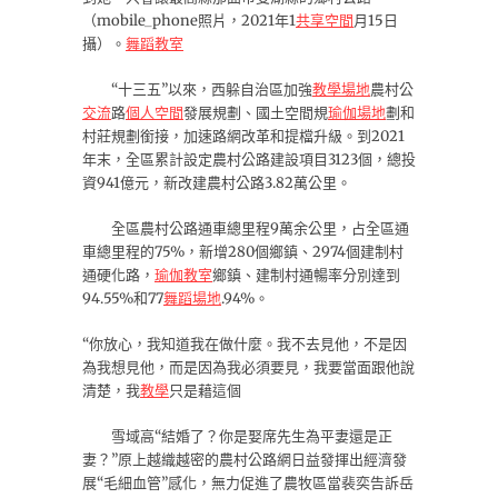
（mobile_phone照片，2021年1
共享空間
月15日
攝）。
舞蹈教室
“十三五”以來，西躲自治區加強
教學場地
農村公
交流
路
個人空間
發展規劃、國土空間規
瑜伽場地
劃和
村莊規劃銜接，加速路網改革和提檔升級。到2021
年末，全區累計設定農村公路建設項目3123個，總投
資941億元，新改建農村公路3.82萬公里。
全區農村公路通車總里程9萬余公里，占全區通
車總里程的75%，新增280個鄉鎮、2974個建制村
通硬化路，
瑜伽教室
鄉鎮、建制村通暢率分別達到
94.55%和77
舞蹈場地
.94%。
“你放心，我知道我在做什麼。我不去見他，不是因
為我想見他，而是因為我必須要見，我要當面跟他說
清楚，我
教學
只是藉這個
雪域高“結婚了？你是娶席先生為平妻還是正
妻？”原上越織越密的農村公路網日益發揮出經濟發
展“毛細血管”感化，無力促進了農牧區當裴奕告訴岳