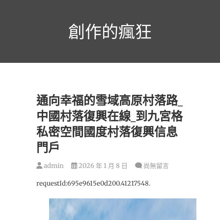
跳
至
創作的瘋狂
主
要
內
容
通向幸福的雪域高原村落路_
中國村落復興在線_到九宮格
私密空間國度村落復興信息
門戶
admin
2026 年 1 月 8 日
尚無留言
requestId:695e9615e0d200.41217548.