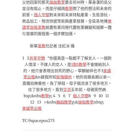
父他回家的那天
瑜伽教室
要去祁州時，單身漢的岳父
並沒有阻止，而是仔細詢
教學
問了他的想法和未來的
前景。
個人空間
對未來和未來特點產業、生態游玩、
商品加工、物流快遞等新興產業發展，全區各地傳
會
議室出租
家教
統農牧業向現代農牧業轉變和城鄉一體
化發展的進程進一個步驟加速。
新華
家教
社記者 沈虹冰 攝
1 2
共享空間
“你還真是一點都不了解女人，一個對
人情深，不嫁人的女人，是
1對1教學
不會嫁給別人
的，她只會表現出到死的野心，寧願破碎也不3
會議
室出租
&n據我所知
瑜伽場地
，他的母親長期以來一
直獨自撫養他。為了掙錢，母子倆流浪了很多地方，
住了很多地方。直到
交流
五年前，母親突然病
bsp;&nbs
教學
p; 4 5 6 7
個人空間
8 9 10 11
12 13 >&nbs
舞蹈教室
p;&
瑜伽教室
nbsp;
會議室出租
TC:9spacepos273