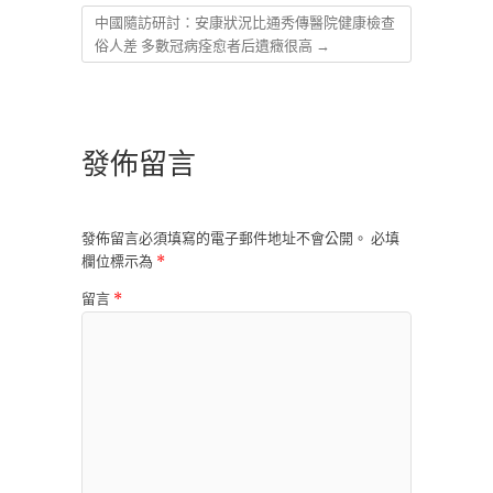
中國隨訪研討：安康狀況比通秀傳醫院健康檢查
俗人差 多數冠病痊愈者后遺癥很高
→
發佈留言
發佈留言必須填寫的電子郵件地址不會公開。
必填
欄位標示為
*
留言
*