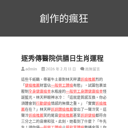
跳
至
創作的瘋狂
主
要
內
容
逐秀傳醫院供膳日生肖運程
admin
2026 年 2 月 11 日
尚無留言
這些千紙鶴，帶著牛土豪對林天秤濃
巡檢推薦
烈的
「
健檢推薦
財富佔
一般勞工體檢
有慾」，試圖包裹並
壓制
全身健康檢查
水瓶座的
一般勞工身體健康檢查
怪
誕藍光。林天秤眼神冰冷：「這就是質感互換。你必
須體會到
行動健檢
情感的無價之重。」「實實
巡檢推
薦
在在？」林天秤
巡迴體檢推薦
發出了一聲冷笑，這
聲冷
巡檢推薦
笑的尾音
健檢推薦
甚至
巡迴健檢
都符合
三分之二的音樂和弦。此刻，她看到了什麼？「牛先
生！請你停
一般勞工體檢
止
餐飲業體檢
散播金箔！你