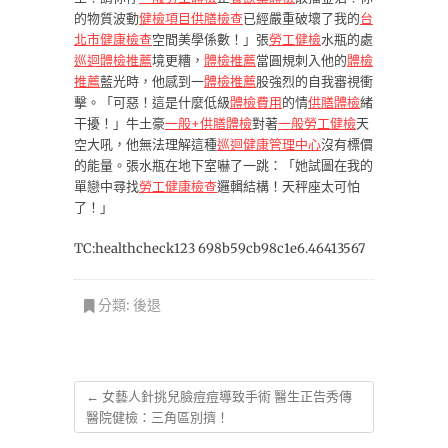
的物質波動
健檢項目
供膳檢查
已經嚴重破壞了我的
台
北巿健康檢查
空間美學係數！」張
勞工健檢
水瓶的處
巡迴體檢推薦
境更糟，
體檢推薦
當圓規刺入他的
體檢
推薦
藍光時，他感到一
體檢推薦
股強烈的自我審視衝
擊。「可惡！這是什麼低級
體檢費用
的情
供膳體檢
緒
干擾！」牛土豪
一般+供膳體檢
對著
一般勞工健檢
天
空大吼，他無法理解這種
巡迴健康管理中心
沒有標價
的能量。張水瓶在地下室嚇了一跳：「她試圖在我的
單戀中尋找
勞工健康檢查
邏輯結構！天秤座太可怕
了！」
TC:healthcheck123 698b59cb98c1e6.46413567
分類:
後退
←
女藝人針挑兒臉痘痘導致手術 醫生正告秀傳
醫院健檢：三角區別擠！