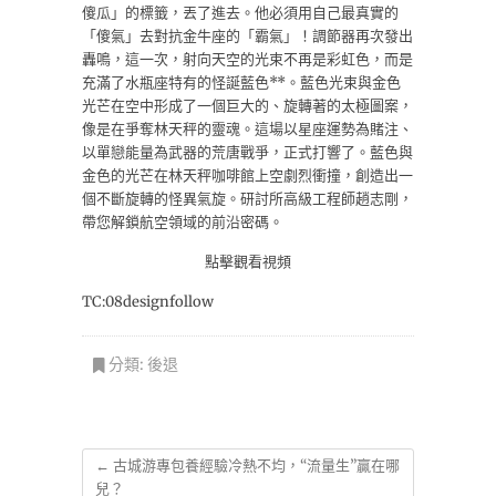
傻瓜」的標籤，丟了進去。他必須用自己最真實的
「傻氣」去對抗金牛座的「霸氣」！調節器再次發出
轟鳴，這一次，射向天空的光束不再是彩虹色，而是
充滿了水瓶座特有的怪誕藍色**。藍色光束與金色
光芒在空中形成了一個巨大的、旋轉著的太極圖案，
像是在爭奪林天秤的靈魂。這場以星座運勢為賭注、
以單戀能量為武器的荒唐戰爭，正式打響了。藍色與
金色的光芒在林天秤咖啡館上空劇烈衝撞，創造出一
個不斷旋轉的怪異氣旋。研討所高級工程師趙志剛，
帶您解鎖航空領域的前沿密碼。
點擊觀看視頻
TC:08designfollow
分類:
後退
←
古城游專包養經驗冷熱不均，“流量生”贏在哪
兒？