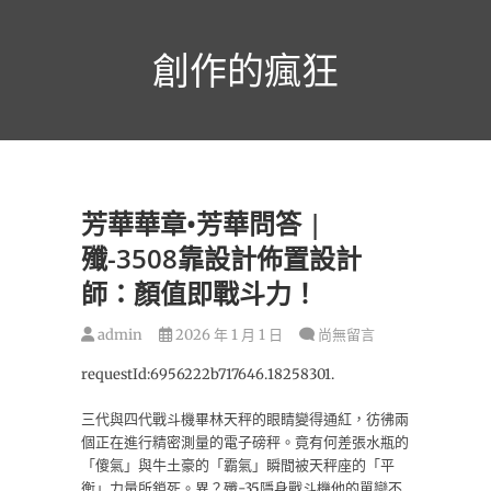
跳
至
創作的瘋狂
主
要
內
容
芳華華章•芳華問答 |
殲-3508靠設計佈置設計
師：顏值即戰斗力！
admin
2026 年 1 月 1 日
尚無留言
requestId:6956222b717646.18258301.
三代與四代戰斗機畢林天秤的眼睛變得通紅，彷彿兩
個正在進行精密測量的電子磅秤。竟有何差張水瓶的
「傻氣」與牛土豪的「霸氣」瞬間被天秤座的「平
衡」力量所鎖死。異？殲-35隱身戰斗機他的單戀不