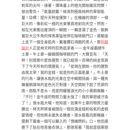
刺耳的尖叫，接著，彈珠臺上的燈光開始瘋狂閃爍，
發出警告。「能量超載！檢測到極致純粹的單戀能
量！目標：提升天秤座運勢！」在機器的頂部，一個
巨大的、像彩虹一樣的光束筆直地射向天空。然而，
就在光束衝出屋頂的一瞬間，一輛塗滿了金色、裝飾
著巨大公牛角的悍馬車猛地停在咖啡館門口。駕駛座
上走下一個全身肌肉、戴著鑽石項圈的男人，那
包裝
設計
人正是林天秤的狂熱追求者——金牛座霸總牛
土豪。牛土豪一腳踢開咖啡館的門，大聲宣布：「天
秤！別管那什麼負運勢！我已經用一百噸的純金箔買
下了今天所有的壞運氣！」「從現在開始，你的運勢
由我主宰！我的金錢，就是你的正面能量！」牛土豪
的行為，讓張水瓶的光束在空中瞬間扭曲，與一種夾
雜著銅臭味的金色光芒對撞。天空開始下起了荒謬的
雨。雨點不是水，而是閃耀著淚光的小小黃銅齒輪。
「不行！金牛座的物質力量太強了！我的單戀被汙染
了！」張水瓶大喊。他知道，如果牛土豪的物質力量
勝出，林天秤將會被困在一個充滿金錢和俗氣的虛假
愛情裡，而他將永遠失去機會。張水瓶看向那機器，
還剩下最後一個可以輸入的「情緒燃料」口。他迅速
撕下了貼在他背後衣領上，那張寫著「我就是個單戀