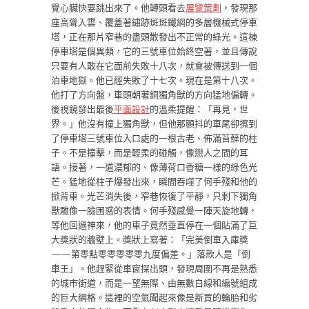
覺心臟快要跳出來了。他轉頭看去
展覽策劃
，發現那
座高聳入雲、覆蓋著鏽跡斑斑鐵網的多層機械式停車
塔，正在那片窄巷的盡頭散發出不正常的綠光。這棟
停車塔是個異類，它的三號車位始終空著，並且傳說
只要有人敢在它面前失敗十八次，就會被傳送到一個
泊車地獄。他已經失敗了十七次。現在是第十八次。
他打了方向盤，車頭朝著銅獨角獸的方向猛地偏轉。
後視鏡發出最後
平面設計
的溫柔提醒：「再見，世
界。」他沒有撞上獨角獸，但他那顫抖的車尾卻擦到
了停車塔三號車位入口處的一根古老、佈滿苔蘚的柱
子。不是撞擊，而是輕柔的碰觸，像戀人之間的耳
語。接著，一道濃郁的、像薄荷口香糖一樣的綠色光
芒。猛地從柱子爆發出來，瞬間吞噬了何手殘和他的
掀背車。光芒消失後，窄巷恢復了平靜，只剩下獨角
獸雕像一臉困惑的表情。何手殘感覺一陣天旋地轉，
等他回過神來，他的車子竟然垂直停在一個貼滿了巨
大獎狀的牆壁上。獎狀上寫著：「完美倒車入庫獎
——第零點零零零零零九度偏差。」落款人是「倒
車王」。他趕緊從車窗探出頭，發現周圍不再是熟悉
的城市街道，而是一望無際、由無數白線和編號組成
的巨大網格。這裡的空氣聞起來像是新買的輪胎和劣