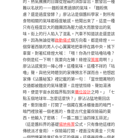
的、熱氣騰騰的白霧從燈箱的頂部冒出，散發出一種
難以名狀的——麵粉蒸煮過頭的氣味。「麵粉焦
慮？還是過度發酵？」廖沾沾是個醬料學家，對所有
食物相關的氣味都極度敏感。他聞出來了，這是一種
只有在極度巨大的麵團因為壓力過大而散發出的氣
味。街上的行人陷入了混亂。汽車不知道該走還是該
停，因為無論從哪
啟動儀式
個方向看，都是綠燈。一
個穿著西裝的男人小心翼翼地把車停在路中央，搖下
車窗，對著紅綠燈大喊：「喂！你為什麼咕嚕咕嚕？
你倒是紅一下啊！我要向左轉！綠燈沒
策展
用啊！」
廖沾沾感覺到一陣心悸。這種氣味，這種不祥的「咕
嚕」聲，與他兒時聽到的家傳預言不謀而合。他想起
家傳《沾醬秘笈》裡記載的第一句：「當世間萬物的
交通都被麵皮的氣味籠罩，且燈號恒綠、聲如湯沸
時，便是宇宙水餃臨界點到來
攤位設計
之時。」「七
點五個地球年…怎麼這麼快？」廖沾沾猛地衝回店
裡，衝到後廚，打開了一個藏在舊冰櫃後面的暗門。
暗門裡放著一個老舊的、像是古代金屬保險箱的東
西。他輸入了密碼：「一醬二醋三油四辣五蒜泥」
（這是醬料界的基礎
場地佈置
公式，只有像他這樣的
傳統派才會用）。保險箱打開，裡面沒有黃金，只有
一個閃爍著詭異紅色光芒的儀器。這儀器很像一個老