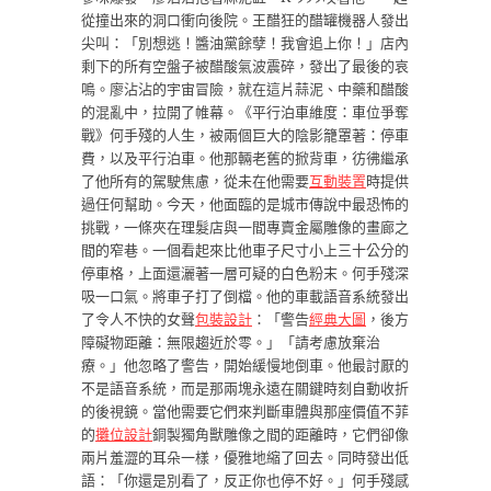
從撞出來的洞口衝向後院。王醋狂的醋罐機器人發出
尖叫：「別想逃！醬油黨餘孽！我會追上你！」店內
剩下的所有空盤子被醋酸氣波震碎，發出了最後的哀
鳴。廖沾沾的宇宙冒險，就在這片蒜泥、中藥和醋酸
的混亂中，拉開了帷幕。《平行泊車維度：車位爭奪
戰》何手殘的人生，被兩個巨大的陰影籠罩著：停車
費，以及平行泊車。他那輛老舊的掀背車，彷彿繼承
了他所有的駕駛焦慮，從未在他需要
互動裝置
時提供
過任何幫助。今天，他面臨的是城市傳說中最恐怖的
挑戰，一條夾在理髮店與一間專賣金屬雕像的畫廊之
間的窄巷。一個看起來比他車子尺寸小上三十公分的
停車格，上面還灑著一層可疑的白色粉末。何手殘深
吸一口氣。將車子打了倒檔。他的車載語音系統發出
了令人不快的女聲
包裝設計
：「警告
經典大圖
，後方
障礙物距離：無限趨近於零。」「請考慮放棄治
療。」他忽略了警告，開始緩慢地倒車。他最討厭的
不是語音系統，而是那兩塊永遠在關鍵時刻自動收折
的後視鏡。當他需要它們來判斷車體與那座價值不菲
的
攤位設計
銅製獨角獸雕像之間的距離時，它們卻像
兩片羞澀的耳朵一樣，優雅地縮了回去。同時發出低
語：「你還是別看了，反正你也停不好。」何手殘感