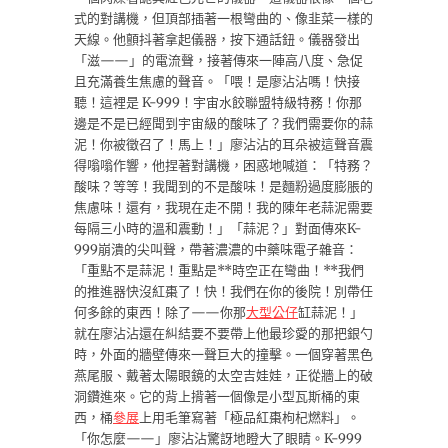
式的對講機，但頂部插著一根彎曲的、像韭菜一樣的
天線。他顫抖著拿起儀器，按下通話鈕。儀器發出
「滋——」的電流聲，接著傳來一陣高八度、急促
且充滿養生焦慮的聲音。「喂！是廖沾沾嗎！快接
聽！這裡是 K-999！宇宙水餃聯盟特級特務！你那
邊是不是已經聞到宇宙級的酸味了？我們需要你的蒜
泥！你被徵召了！馬上！」廖沾沾的耳朵被這聲音震
得嗡嗡作響，他捏著對講機，困惑地喊道：「特務？
酸味？等等！我聞到的不是酸味！是麵粉過度膨脹的
焦慮味！還有，我現在走不開！我的陳年老蒜泥需要
每隔三小時的溫和震動！」「蒜泥？」對面傳來K-
999崩潰的尖叫聲，帶著濃濃的中藥味電子雜音：
「重點不是蒜泥！重點是**時空正在彎曲！**我們
的推進器快沒紅棗了！快！我們在你的後院！別帶任
何多餘的東西！除了——你那
大型公仔
缸蒜泥！」
就在廖沾沾還在糾結要不要帶上他最珍愛的那把銀勺
時，外面的牆壁傳來一聲巨大的撞擊。一個穿著黑色
燕尾服、戴著太陽眼鏡的太空吉娃娃，正從牆上的破
洞鑽進來。它的背上揹著一個像是小型瓦斯桶的東
西，桶
參展
上用毛筆寫著「極品紅棗枸杞燃料」。
「你怎麼——」廖沾沾驚訝地瞪大了眼睛。K-999