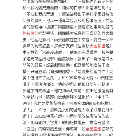
門用來溶解有機發酵物的！」「它會把你的蒜泥在零
點一秒內變成無菌的、純淨的白醋！那是浩劫啊！」
「不准動我的蒜泥！」廖沾沾發出了醬料學家對待信
仰般的怒吼。他以一種專業包水餃的極限速度，從旁
邊的麵粉堆中抓起了兩團麵皮。麵皮被他用氣功般的
包裝設計
捏製手法，瞬間擴大成直徑三公尺的巨大麵
皮。他猛地擲出，兩張麵皮在空中交疊，變成一個半
透明的防禦護盾。這就是家傳《沾醬秘
大圖輸出
笈》
中記載的「水餃皮護盾」，薄韌而充滿彈性。藍色離
子炮光束猛烈地擊中麵皮護盾，發出了一聲像是汽水
開蓋的聲音。護盾劇烈震動，但奇蹟般地擋住了攻
擊，只是散發出濃郁的麵香。「這麵皮的延展性！完
美！但撐不了太久！」K-999焦急地大喊，中藥味更
濃了。廖沾沾知道，他必須帶走他那缸陳年老蒜泥，
那是宇宙的希望。他跑到蒜泥缸前，使出他搬運食材
的全部力量，將那口比他還胖的缸抱起。「走！K-
999！我們要從後院逃跑！別再管你的紅棗枸杞燃料
了！」「不行！燃料是文明的基礎！沒了紅棗我飛不
遠！」吉娃娃特務抗議。它用小嘴咬住廖沾沾的衣
領，同時開啟了它背上的枸杞推進器。推進器發出
「滋滋」的輕微煎煮聲，伴隨著一股
全息投影
濃郁的
蔘味爆發。廖沾沾抱著蒜泥缸、K-999咬著他，一起