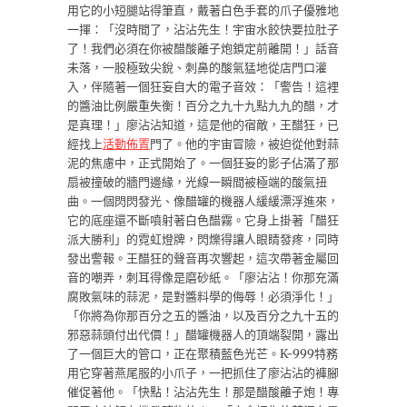
用它的小短腿站得筆直，戴著白色手套的爪子優雅地
一揮：「沒時間了，沾沾先生！宇宙水餃快要拉肚子
了！我們必須在你被醋酸離子炮鎖定前離開！」話音
未落，一股極致尖銳、刺鼻的酸氣猛地從店門口灌
入，伴隨著一個狂妄自大的電子音效：「警告！這裡
的醬油比例嚴重失衡！百分之九十九點九九的醋，才
是真理！」廖沾沾知道，這是他的宿敵，王醋狂，已
經找上
活動佈置
門了。他的宇宙冒險，被迫從他對蒜
泥的焦慮中，正式開始了。一個狂妄的影子佔滿了那
扇被撞破的牆門邊緣，光線一瞬間被極端的酸氣扭
曲。一個閃閃發光、像醋罐的機器人緩緩漂浮進來，
它的底座還不斷噴射著白色醋霧。它身上掛著「醋狂
派大勝利」的霓虹燈牌，閃爍得讓人眼睛發疼，同時
發出警報。王醋狂的聲音再次響起，這次帶著金屬回
音的嘲弄，刺耳得像是磨砂紙。「廖沾沾！你那充滿
腐敗氣味的蒜泥，是對醬料學的侮辱！必須淨化！」
「你將為你那百分之五的醬油，以及百分之九十五的
邪惡蒜頭付出代價！」醋罐機器人的頂端裂開，露出
了一個巨大的管口，正在聚積藍色光芒。K-999特務
用它穿著燕尾服的小爪子，一把抓住了廖沾沾的褲腳
催促著他。「快點！沾沾先生！那是醋酸離子炮！專