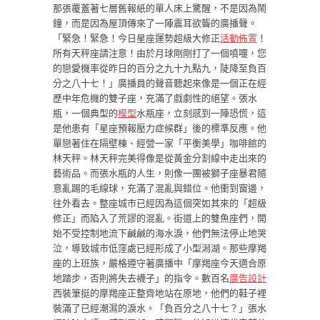
那張覆蓋著七層舊報紙的單人床上驚醒，不是因為鬧
鐘，而是因為屋頂傳來了一陣震耳欲聾的廣播聲。
「緊急！緊急！今日星座運勢超級大修正
活動佈置
！
所有天秤座請注意！由於月球剛剛打了一個噴嚏，您
的戀愛機率從昨日的百分之九十九點九，陡降至負百
分之八十七！」廣播員的聲音聽起來像是一個正在經
歷中年危機的雙子座，充滿了戲劇性的絕望。張水
瓶，一個典型的
模型
水瓶座，立刻感到一陣恐慌，這
是他患有「星座預報壓力症候群」後的標準反應。他
單戀著住在隔壁棟、經營一家「平衡美學」咖啡館的
林天秤。林天秤完美得像是從黃金分割線中走出來的
藝術品。而張水瓶的人生，則像一團被獅子座暴君隨
意亂踢的毛線球，充滿了混亂與錯位。他衝到窗邊，
往外看去。整座城市已經因為這個突如其來的「超級
修正」而陷入了荒謬的混亂。街道上的雙魚座們，開
始不受控制地流下鹹鹹的海水淚，他們無法停止地哭
泣，導致城市低窪處已經形成了小型潟湖。那些摩羯
座的上班族，嚴格遵守著廣播中「摩羯座今天適合原
地踏步，否則將失去襪子」的指令。數百名
廣告設計
西裝筆挺的摩羯座正整齊地站在原地，他們的鞋子裡
裝滿了已經潮濕的淚水。「負百分之八十七？」張水