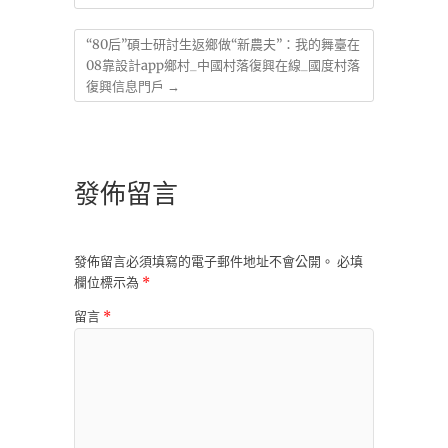
“80后”碩士研討生返鄉做“新農夫”：我的舞臺在
08靠設計app鄉村_中國村落復興在線_國度村落
復興信息門戶
→
發佈留言
發佈留言必須填寫的電子郵件地址不會公開。
必填
欄位標示為
*
留言
*