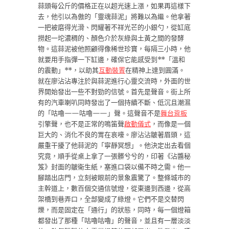
蒜頭每公斤的價格正在以超光速上漲，如果再這樣下
去，他引以為傲的「靈魂蒜泥」將難以為繼。他拿著
一把被磨得光滑、閃耀著不祥光芒的小銀勺，從缸底
撈起一坨濃稠的、顏色介於灰綠與土黃之間的發酵
物。這蒜泥被他照顧得像稀世珍寶，每隔三小時，他
就要用手指彈一下缸邊，確保它能感受到**「溫和
的震動」**，以助其
互動裝置
在精神上達到圓滿。
就在廖沾沾專注於與蒜泥進行心靈交流時，外面的世
界開始發出一些不對勁的信號。首先是聲音。街上所
有的汽車喇叭同時發出了一個持續不斷、低沉且潮濕
的「咕嚕——咕嚕——」聲。這聲音不是
舞台背板
引擎聲，也不是正常的鳴笛聲
啟動儀式
，而像是一個
巨大的、消化不良的胃在哀嚎。廖沾沾皺著眉頭，這
嚴重干擾了他蒜泥的「寧靜冥想」。他決定出去看個
究竟，順手從桌上拿了一張髒兮兮的，印著《沾醬秘
笈》封面的皺衛生紙，塞進口袋以備不時之需。他一
腳踏出店門，立刻被眼前的景象震驚了。整條城市的
主幹道上，數百個交通信號燈，從東邊到西邊，從高
架橋到巷弄口，全部變成了綠燈。它們不是交替閃
爍，而是固定在「通行」的狀態，同時，每一個燈箱
都發出了那種「咕嚕咕嚕」的聲音，並且有一層淡淡