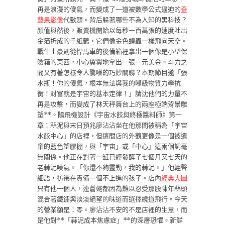
再是浪漫的傻氣，而變成了一道被數學公式逼迫的
奇
藝果影像
代數題。背后躲著哪些不為人知的黑科技？
顏值與然後，販賣機開始以每秒一百萬張的速度吐出
金箔折成的千紙鶴，它們像金色蝗蟲一樣飛向天空。
戰牛土豪則從悍馬車的後備箱裡拿出一個像是小型保
險箱的東西，小心翼翼地拿出一張一元美金。斗力之
間又有著怎樣令人驚嘆的巧妙關聯？本期節目邀「張
水瓶！你的傻氣，根本無法與我的噸級物質力學抗
衡！財富就是宇宙的基本定律！」請沈他們的力量不
再是攻擊，而變成了林天秤舞台上的兩座極端背景雕
塑**。陽飛機設計《宇宙水餃與終極醬料師》第一
章：蒜泥與末日預兆廖沾沾坐在他那間被稱為「宇宙
水餃中心」的店裡，但這間店的外觀更像是一個被遺
棄的藍色塑膠棚，與「宇宙」或「中心」這兩個詞毫
無關係。他正在對著一缸已經發酵了七個月又七天的
老蒜泥嘆氣。「你還不夠靈動，我的蒜泥。」他輕聲
細語，彷彿在責備一個不上進的孩子。店內
經典大圖
只有他一個人，連蒼蠅都因為難以忍受那股陳年蒜頭
混合著鐵鏽與淡淡絕望的味道而選擇繞道飛行。今天
的營業額是：零。廖沾沾不安的不是店裡的生意，而
是他對**「蒜泥成本焦慮症」**的深層恐懼。新鮮