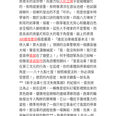
質香水的混合物，而重力似
人形立牌
乎是隨機變化
的，有時感覺很重，有時像漂浮在游泳池裡。他試圖
按喇叭，但喇叭發出的不是「叭叭」，而是他童年時
學會的、關於泊車口訣的魔性兒歌。四面八方傳來了
刺耳的剎車聲，接著，一群穿著反光背心和戴著白色
安全帽的人朝他衝來。這些人手裡拿的不是警棍，而
是長長的測量尺和巨大的電子角度儀，臉上的表情
AR擴增實境
極度嚴肅。「違反泊車維度基本法！斜
停入庫！罪大惡極！」領頭的泊車警察用一個擴音器
大喊，聲音充滿機械感。「我、我沒有斜停！我只是
垂直停
策展
在了牆壁上！」何手殘趕緊為自己辯解，
但聲音
道具製作
因為恐懼而顫抖。「垂直泊車？那是
在第三次元的行為，在這裡，你的車體與停車線的夾
角是——八十九點七度！按照維度法則，你必須接
受懲罰！」懲罰的內容是：無限次觀看一部名為
**《新手泊車七百次失敗集錦》的紀錄片，直到哭
泣為止。就在這時，一輛像是從科幻電影裡開出來的
黑色跑車，優雅地從網格的邊緣漂移而過。跑車的輪
胎發出令人陶醉的摩擦聲，它以一種近乎蔑視重力的
姿態，精準地停進了一個只有它車身尺寸寬度的停車
格中。那泊車的過程就像一場舞蹈，流暢、完美，且
毫無任何多餘的動作**。跑車的駕駛座上走出一個