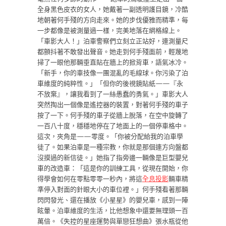
全身黑色皮衣的女人，她戴著一副透明護目鏡，冷酷
地朝著何手殘的方向走來。她的步伐優雅而精準，每
一步都像是被測量過一樣，完美地落在網格線上。
「車影大人！」泊車警察們立刻立正站好，連測量尺
都顫抖著不敢發出聲音。她走到何手殘面前，輕蔑地
掃了一眼他那輛垂直貼在牆上的掀背車，語氣冰冷。
「新手，你的車技像一團混亂的毛線球。你污染了泊
車維度的純粹性。」「但你的後視鏡貼紙——『永
不放棄』，讓我看到了一絲愚蠢的勇氣。」車影大人
突然掏出一個像是遙控器的裝置，對著何手殘的車子
按了一下。何手殘的車子從牆上脫落，在空中旋轉了
一百八十度，穩穩地停在了地面上的一個停車格中。
這次，夾角是——零度。「你被分配給我的泊車學
徒了。如果泊車是一種宗教，你就是那個連方向盤都
沒摸過的新信徒。」她指了指旁邊一輛像是巨型嬰兒
車的改造車：「這是你的訓練工具，從現在開始，你
得學會如何在零點零零一秒內，將這
全息投影
輛車精
準停入對面的針眼大小的車位裡。」何手殘看著那輛
閃閃發光、還在播放《小星星》的嬰兒車，感到一陣
眩暈。泊車維度的生活，比他想象中還要無理頭一百
萬倍。《失控的星座運勢與單戀狂想曲》張水瓶從他