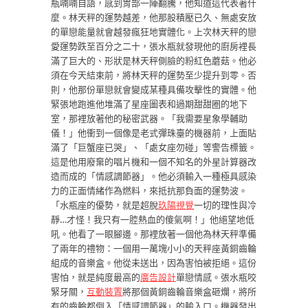
瓶喃喃自語，感到胃部一陣翻騰，他知道這代表著什
麼。林天秤的運勢越差，他那股積壓已久、無處安放
的單戀能量就會越發瘋狂地實體化。上次林天秤的戀
愛運勢跌至百分之二十，張水瓶就發現他的廚房裡長
滿了巨大的、形狀是林天秤側臉的粉紅色蘑菇。他必
須在今天結束前，將林天秤的運勢至少提升到零。否
則，他那份單戀就會變成某種具備攻擊性的實體。他
緊張地跑進他堆滿了星座圖表和過期甜甜圈的地下
室，那裡放著他的秘密武器。「我需要星象學輔助
儀！」他衝到一個像是老式彈珠臺的機器前，上面貼
滿了「巨蟹座已哭」、「處女座勿碰」等警告標籤。
這是他用廢棄的唱片機和一個不知名的外星計算器改
造而成的「情感調節器」。他必須輸入一種極具感染
力的正面情緒作為燃料，來抵抗那負面的運勢波。
「水瓶座的優勢，就是超脫
玖陽視覺
一切的理性與冷
靜…才怪！我只有一腔熱血的傻氣啊！」他絕望地低
吼。他看了一眼腳邊。那裡放著一個他為林天秤準備
了兩年的禮物：一個用一萬塊小小的天秤座黃銅齒輪
組成的音樂盒。他從未送出，因為害怕被拒絕。這份
害怕，就是純度最高的
廣告設計
單戀情感。張水瓶咬
緊牙關，
互動裝置
將那個黃銅齒輪音樂盒砸爛，將所
有的齒輪都倒入「情感調節器」的輸入口。機器發出