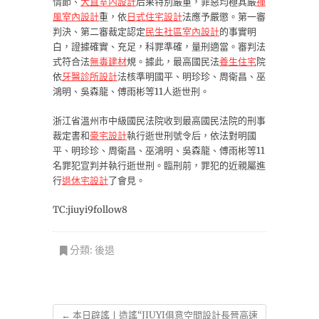
情節、
大直室內設計
后果特別嚴重，罪惡均極其嚴
禪
風室內設計
重，依
日式住宅設計
法應予嚴懲。第一審
判決、第二審裁定認定
民生社區室內設計
的事實明
白，證據確實、充足，科罪準確，量刑適當。審判法
式符合法
無毒建材
規。據此，最高國民法
養生住宅
院
依
牙醫診所設計
法核準明國平、明珍珍、周衛昌、巫
鴻明、吳森龍、傅雨彬等11人逝世刑。
浙江省溫州市中級國民法院收到最高國民法院的刑事
裁定書和
豪宅設計
執行逝世刑號令后，依法對明國
平、明珍珍、周衛昌、巫鴻明、吳森龍、傅雨彬等11
名罪犯宣判并執行逝世刑。臨刑前，罪犯的近親屬進
行
退休宅設計
了會見。
TC:jiuyi9follow8
分類:
後退
←
本日辟謠丨造謠“JIUYI俱意空間設計長晉高速