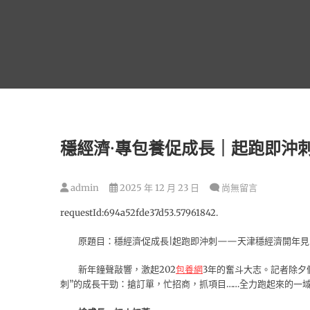
跳
至
主
要
內
容
穩經濟·專包養促成長｜起跑即沖
admin
2025 年 12 月 23 日
尚無留言
requestId:694a52fde37d53.57961842.
原題目：穩經濟·促成長|起跑即沖刺——天津穩經濟開年見
新年鐘聲敲響，激起202
包養網
3年的奮斗大志。記者除夕
刺”的成長干勁：搶訂單，忙招商，抓項目……全力跑起來的一