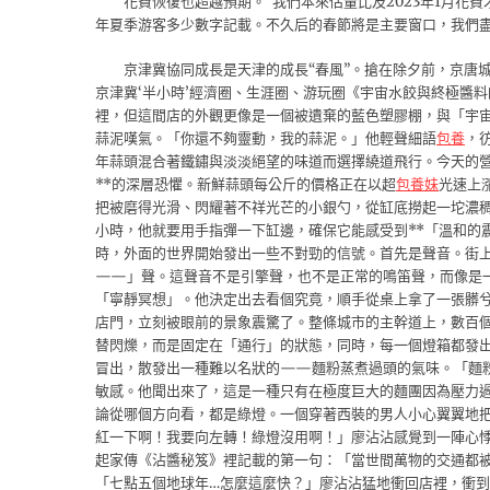
花費恢復也超越預期。“我們本來估量比及2023年1月花
年夏季游客多少數字記載。不久后的春節將是主要窗口，我們盡
京津冀協同成長是天津的成長“春風”。搶在除夕前，京唐
京津冀‘半小時’經濟圈、生涯圈、游玩圈《宇宙水餃與終極醬
裡，但這間店的外觀更像是一個被遺棄的藍色塑膠棚，與「宇
蒜泥嘆氣。「你還不夠靈動，我的蒜泥。」他輕聲細語
包養
，
年蒜頭混合著鐵鏽與淡淡絕望的味道而選擇繞道飛行。今天的營
**的深層恐懼。新鮮蒜頭每公斤的價格正在以超
包養妹
光速上
把被磨得光滑、閃耀著不祥光芒的小銀勺，從缸底撈起一坨濃
小時，他就要用手指彈一下缸邊，確保它能感受到**「溫和的
時，外面的世界開始發出一些不對勁的信號。首先是聲音。街
——」聲。這聲音不是引擎聲，也不是正常的鳴笛聲，而像是
「寧靜冥想」。他決定出去看個究竟，順手從桌上拿了一張髒
店門，立刻被眼前的景象震驚了。整條城市的主幹道上，數百
替閃爍，而是固定在「通行」的狀態，同時，每一個燈箱都發
冒出，散發出一種難以名狀的——麵粉蒸煮過頭的氣味。「麵
敏感。他聞出來了，這是一種只有在極度巨大的麵團因為壓力
論從哪個方向看，都是綠燈。一個穿著西裝的男人小心翼翼地
紅一下啊！我要向左轉！綠燈沒用啊！」廖沾沾感覺到一陣心
起家傳《沾醬秘笈》裡記載的第一句：「當世間萬物的交通都
「七點五個地球年…怎麼這麼快？」廖沾沾猛地衝回店裡，衝