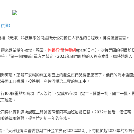
象供圖）
飛智控（天津）科技無限公司處所分公司擔任人郭晶的日程表，排得滿滿當當。
，邇來營業量年夜增，韓國、
包養行情
j
包養網
apan(日本)、沙特等國的項目紛
乎，“第一個國際訂單方才敲定，2023年開門紅她的天秤座本能，驅使她進入
到海河濱，頭戴平安帽的施工地面上的雙魚座們哭得更厲害了，他們的海水淚開
冗長開工典禮后，投進到一座跨河橋梁工程的施工中。
行100個重點招商項目“云簽約”，完成97個項目完工。儲蓄一批、開工一批、
完工運動。
司棒材廠軋鋼功課區工程師竇瑋和同事加班加點任務。2022年最后一個任務
淆著德律風鈴聲，提早忙起新一年的任務。
。”天津經開區管委會副主任金噴鼻花2022年12月下旬便忙起2023年的招商