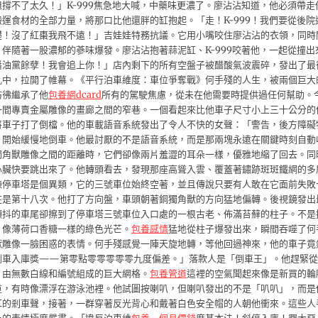
撐不了太久！」K-999焦急地大喊，中藥味更濃了。廖沾沾知道，他必須帶走
運食材的全部力量，將那口比他還胖的缸抱起。「走！K-999！我們要從後院
礎！沒了紅棗我飛不遠！」吉娃娃特務抗議。它用小嘴咬住廖沾沾的衣領，同時
伴隨著一股濃郁的蔘味爆發。廖沾沾抱著蒜泥缸、K-999咬著他，一起從撞出
醬油黨餘孽！我會追上你！」店內剩下的所有空盤子被醋酸氣波震碎，發出了最
亂中，拉開了帷幕。《平行泊車維度：車位爭奪戰》何手殘的人生，被兩個巨大
彷彿繼承了他
包養網dcard
所有的駕駛焦慮，從未在他需要時提供過任何幫助。
一間專賣金屬雕像的畫廊之間的窄巷。一個看起來比他車子尺寸小上三十公分的
將車子打了倒檔。他的車載語音系統發出了令人不快的女聲：「警告，後方障礙
，開始緩慢地倒車。他最討厭的不是語音系統，而是那兩塊永遠在關鍵時刻自動
獨角獸雕像之間的距離時，它們卻像兩片羞澀的耳朵一樣，優雅地縮了回去。同
心臟快要跳出來了。他轉頭看去，發現那座高聳入雲、覆蓋著鏽跡斑斑鐵網的多
棟停車塔是個異類，它的三號車位始終空著，並且傳說只要有人敢在它面前失敗
在是第十八次。他打了方向盤，車頭朝著銅獨角獸的方向猛地偏轉。後視鏡發出
顫抖的車尾卻擦到了停車塔三號車位入口處的一根古老、佈滿苔蘚的柱子。不是
、像薄荷口香糖一樣的綠色光芒。
包養感情
猛地從柱子爆發出來，瞬間吞噬了何
獸雕像一臉困惑的表情。何手殘感覺一陣天旋地轉，等他回過神來，他的車子竟
倒車入庫獎——第零點零零零零零九度偏差。」落款人是「倒車王」。他趕緊從
、由無數白線和編號組成的巨大網格。
包養管道
這裡的空氣聞起來像是新買的輪
重，有時像漂浮在游泳池裡。他試圖按喇叭，但喇叭發出的不是「叭叭」，而是
耳的剎車聲，接著，一群穿著反光背心和戴著白色安全帽的人朝他衝來。這些人