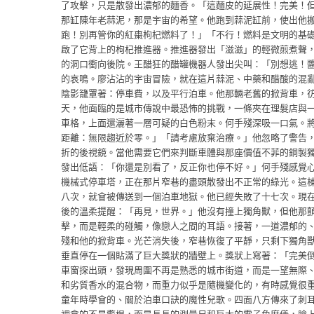
了攻擊，只是散發出濃郁的麵香。「這麵皮的延展性！完美！但
那缸陳年老蒜泥，那是宇宙的希望。他跑到蒜泥缸前，使出他搬
跑！別再管你的紅棗枸杞燃料了！」「不行！燃料是文明的基
啟了它背上的枸杞推進器。推進器發出「滋滋」的輕微煎煮聲，
的洞口衝向後院。王醋狂的醋罐機器人發出尖叫：「別想逃！
的哀鳴。廖沾沾的宇宙冒險，就在這片蒜泥、中藥和醋酸的混
陰影籠罩著：停車費，以及平行泊車。他那輛老舊的掀背車，
天，他面臨的是城市傳說中最恐怖的挑戰，一條夾在理髮店與
車格，上面還灑著一層可疑的白色粉末。何手殘深吸一口氣。
距離：無限趨近於零。」「請考慮放棄治療。」他忽略了警告
折的後視鏡。當他需要它們來判斷車體與那座價值不菲的銅製
發出低語：「你還是別看了，反正你也停不好。」何手殘感覺
機械式停車塔，正在那片窄巷的盡頭散發出不正常的綠光。這
八次，就會被傳送到一個泊車地獄。他已經失敗了十七次。現
後的溫柔提醒：「再見，世界。」他沒有撞上獨角獸，但他那
擊，而是輕柔的碰觸，像戀人之間的耳語。接著，一道濃郁的
殘和他的掀背車。光芒消失後，窄巷恢復了平靜，只剩下獨角
垂直停在一個貼滿了巨大獎狀的牆壁上。獎狀上寫著：「完美
車窗探出頭，發現周圍不再是熟悉的城市街道，而是一望無際
和劣質香水的混合物，而重力似乎是隨機變化的，有時感覺很
童年時學會的、關於泊車口訣的魔性兒歌。四面八方傳來了刺