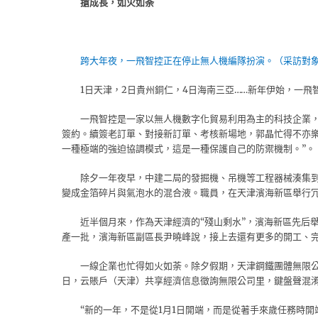
搶成長，如火如荼
跨大年夜，一飛智控正在停止無人機編隊扮演。（采訪對
1日天津，2日貴州銅仁，4日海南三亞……新年伊始，一
一飛智控是一家以無人機數字化貿易利用為主的科技企業
簽約。續簽老訂單、對接新訂單、考核新場地，郭晶忙得不亦樂
一種極端的強迫協調模式，這是一種保護自己的防禦機制。”。
除夕一年夜早，中建二局的發掘機、吊機等工程器械湊集
變成金箔碎片與氣泡水的混合液。職員，在天津濱海新區舉行
近半個月來，作為天津經濟的“殘山剩水”，濱海新區先后舉
產一批，濱海新區副區長尹曉峰說，接上去還有更多的開工、
一線企業也忙得如火如荼。除夕假期，天津鋼鐵團體無限公
日，云賬戶（天津）共享經濟信息徵詢無限公司里，鍵盤聲混
“新的一年，不是從1月1日開端，而是從著手來歲任務時開端