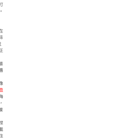
打
。
在
蒜
就
正
醋
醬
像
費
侮
，
酸
捏
載
住