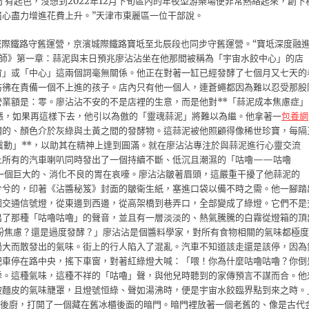
費才有起色，沒想到2022年12月下旬區內的年夜型游樂場便非常熱絡起來，創下
心盡力增進花費上升。”天津市東麗區一位干部說。
城際鐵路守舊運營，京濱城際鐵路寶坻至北辰段也同步守舊運營。“寶坻深度融
料師》第一章：蒜泥與末日預兆廖沾沾坐在他那間被稱為「宇宙水餃中心」的店
宙」或「中心」這兩個詞毫無關係。他正在對著一缸已經發酵了七個月又七天的
彷彿在責備一個不上進的孩子。店內只有他一個人，連蒼蠅都因為難以忍受那股
業額是：零。廖沾沾不安的不是店裡的生意，而是他對**「蒜泥成本焦慮症」
漲，如果再這樣下去，他引以為傲的「靈魂蒜泥」將難以為繼。他拿著一
包養網
稠的、顏色介於灰綠與土黃之間的發酵物。這蒜泥被他照顧得像稀世珍寶，每隔
震動」**，以助其在精神上達到圓滿。就在廖沾沾專注於與蒜泥進行心靈交流
上所有的汽車喇叭同時發出了一個持續不斷、低沉且潮濕的「咕嚕——咕嚕
一個巨大的、消化不良的胃在哀嚎。廖沾沾皺著眉頭，這嚴重干擾了他蒜泥的
兮兮的，印著《沾醬秘笈》封面的皺衛生紙，塞進口袋以備不時之需。他一腳踏
個交通信號燈，從東邊到西邊，從高架橋到巷弄口，全部變成了綠燈。它們不是
出了那種「咕嚕咕嚕」的聲音，並且有一層淡淡的、熱氣騰騰的白霧從燈箱的頂
粉焦慮？還是過度發酵？」廖沾沾是個醬料學家，對所有食物相關的氣味都極度
過大而散發出的氣味。街上的行人陷入了混亂。汽車不知道該走還是該停，因為
把車停在路中央，搖下車窗，對著紅綠燈大喊：「喂！你為什麼咕嚕咕嚕？你倒
悸。這種氣味，這種不祥的「咕嚕」聲，與他兒時聽到的家傳預言不謀而合。他
被麵皮的氣味籠罩，且燈號恒綠、聲如湯沸時，便是宇宙水餃臨界點到來之時。
到後廚，打開了一個藏在舊冰櫃後面的暗門。暗門裡放著一個老舊的、像是古代