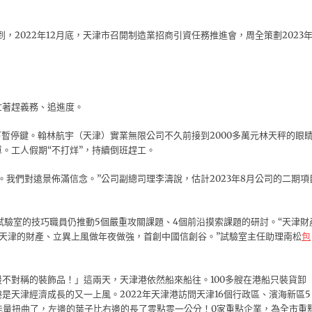
，2022年12月底，天津市召開制造業招商引資任務推進會，周全策劃2023
忙著趕義務、追進度。
下暫停鍵。翰林航宇（天津）實業無限公司不久前接到2000多萬元林天秤的眼
。工人假期“不打烊”，持續倒班趕工。
我們對遠景佈滿信念。”公司副總司理李濤說，估計2023年8月公司的二期項
驗室的技巧職員仍推動5個嚴重攻關課題、4個前沿摸索課題的研討。“天津財
把天津的財產、立異上風做年夜做強，首創中國信創谷。”試驗室主任助理南松
包
不對稱的裝飾品！」這兩天，天津港依然船來船往。100多艘在港船只裝貨卸
天津經濟成長的又一上風。2022年天津港訪問天津16個行政區、濱海新區5
能量扭曲了，左邊的葉子比右邊的長了零點零一公分！0家重點企業，為全市重