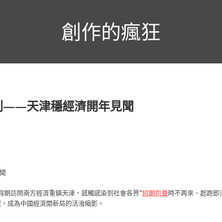
創作的瘋狂
刺——天津穩經濟開年見聞
聞
假期訪問南方經濟重鎮天津，感觸感染到社會各界“
短期包養
時不再來、起跑即
域，成為中國經濟開新局的活潑縮影。