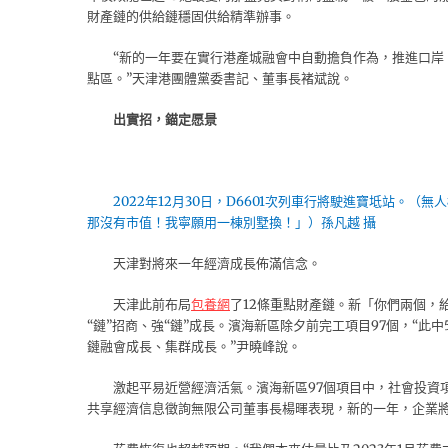
財產鏈的供給鏈穩固供給精準辦事。
“新的一年要在實行港產城融會中自動擔負作為，推進口
點區。”天津港團體黨委書記、董事長褚斌說。
出實招，錨定愿景
2022年12月30日，D6601次列車行將駛進寶坻站。
那沒有市值！我寧願用一棟別墅換！」）孫凡越 攝
天津對將來一年經濟成長佈滿信念。
天津此前布局
包養網
了12條重點財產鏈。新「你們兩個，
“鏈”招商、強“鏈”成長。濱海新區除夕前完工項目97個，“此
鏈融會成長、集群成長。”尹曉峰說。
激起平易近營經濟活氣。濱海新區97個項目中，社會投資項
共享經濟信息徵詢無限公司董事長楊暉表現，新的一年，企業