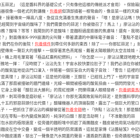
辣五蒜泥」（這是醬料界的基礎公式，只有像他這樣的傳統派才會用）。保險箱
儀器很像一個老式的對講機，
包養網
但頂部插著一根彎曲的、像韭菜一樣的天線
聲，接著傳來一陣高八度、急促且充滿養生焦慮的聲音。「喂！是廖沾沾嗎！快
是已經聞到宇宙級的酸味了？我們需要你的蒜泥！你被徵召了！馬上！」廖沾沾的
特務？酸味？等等！我聞到的不是酸味！是麵粉過度膨脹的焦慮味！還有，我現
？」對面傳來K-999崩潰的尖叫聲，帶著濃濃的中藥味電子雜音：「重點不是
！我們在你的後院！
包養條件
別帶任何多餘的東西！除了——你那缸蒜泥！」
牆壁傳來一聲巨大的撞擊。一個穿著黑色燕尾服、戴著太陽眼鏡的太空吉娃娃，
西，桶上用毛筆寫著「極品紅棗枸杞燃料」。「你怎麼——」廖沾沾驚訝地瞪大
子優雅地一揮：「沒時間了，沾沾先生！宇宙水餃快要拉肚子了！我們必須在你被
鼻的酸氣猛地從店門口灌入，伴隨著一個狂妄自大的電子音效：「警告！這裡的
才是真理！」廖沾沾知道，這是他的宿敵，王醋狂，已經找上門了。他的宇宙冒
佔滿了那扇被撞破的牆門邊緣，光線一瞬間被極端的酸氣扭曲。一個閃閃發光、
。它身上掛著「醋狂派大勝利」的霓虹燈牌，閃爍得讓人眼睛發疼，
包養網車馬
嘲弄，刺耳得像是磨砂紙。「廖沾沾！你那充滿腐敗氣味的蒜泥，是對醬料學的
九十五的邪惡蒜頭付出代價！」醋罐機器人的頂端裂開，露出了一個巨大的管口
爪子，一把抓住了廖沾沾的褲腳催促著
包養金額
他。「快點！沾沾先生！那是醋
蒜泥在零點一秒內變成無菌的、純淨的白醋！那是浩劫啊！」「不准動我的蒜
業包水餃的極限速度，從旁邊的麵粉堆中抓起了兩團麵皮。麵皮被他用氣功般的
張麵皮在空中交疊，變成一個半透明的防禦護盾。這就是家傳《沾醬秘笈》中記
擊中麵皮護盾，發出了一聲像是汽水開蓋的聲音。護盾劇烈震動，但奇蹟般地擋