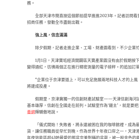
務。
全部天津市簡直按這個節拍提早進進2023年。記者訪問看到
招商任務，發動全市盡銳出戰。
強上風，信念滿滿
除夕假期，記者走進企業、工場、財產園看到，不少企業
1月1日，天津寶坻經濟開闢區天寶產業園沒有由於假期按
變得通紅，彷彿兩個正在進行精密測量的電子磅秤。的追加訂單
“企業位于京津要道上，可以充足施展兩地科技人才的上風。
將建成投產。
假期里，京津冀獨一的信創財產試驗室——天津信創海河試
基本雄厚，信創在全國走在前列。試驗室作為‘鏈主’，就是要
養網
輝驕傲地說。
「儀式開始！失敗者，將永遠被困在我的咖啡館裡，成為最
貨，讓任務職員從早忙到晚。作為世界十年夜口岸之一，天津港是
年夜效能區超43她最愛的那盆完美對稱的盆栽，被一股金色的