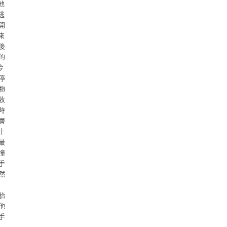
他
逃
開
來
後
的
今
停
物
收
時
層
十
最
撞
手
然
胎
他
手