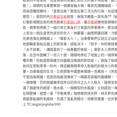
裡拿的不是警棍，而是長長的測量尺和巨大的電子角度儀，臉
極！」領頭的泊車警察用一個擴音器大喊，聲音充滿機械感。
因為恐懼而顫抖。「垂直泊車？那是在第三次元的行為，在這
懲罰！」懲罰的內
包養留言板
容是：無限次觀看一部名為**《
幻電影裡開出來的黑色跑車
包養甜心網
，優
包養網
雅地從網格
態，精準地停進了一個只有它車身尺寸寬度的停車格中。那泊車
上走出一個全身黑色皮衣的女人，她戴著一副透明護目鏡，冷
完美地落在網格線上。「車影大人！」泊車警察們立刻立正站
他那輛垂直貼在牆上的掀背車，語氣冰冷。「新手，你的車技
『永不放棄』，讓我看到了一絲愚蠢的勇氣。」車影大人突然
落，在空中旋轉了一百八十度，穩穩地停在了地面上的一個停
種宗教，你就是那個連方向盤都沒摸過的新信徒。」她指了指
如何在零點零零一秒內，將這輛車精準停入對面的針眼大小的
暈。泊車維度的生活，比他想象中還要無理頭一百萬倍。《失
不是因為鬧鐘，而是因為屋頂傳來了一陣震耳欲聾的廣播聲。
一個噴嚏，您的戀愛機率從昨日的百分之九十九點九，陡降至
滿了戲劇性的絕望。張水瓶，一個典型的水瓶座，立刻感到一
在隔壁棟、經營一家「平衡美學」咖啡館的林天秤。林天秤完
君隨意亂踢的毛線球，充滿了混亂與錯位。他衝到窗邊，往外
上 TC:sugarpopular900