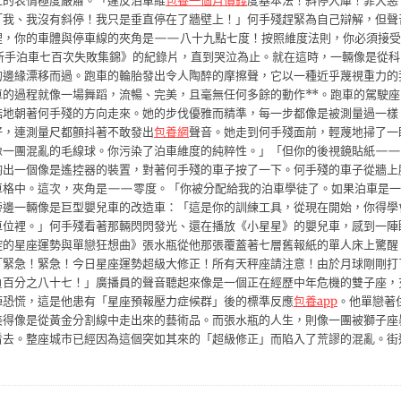
上的表情極度嚴肅。「違反泊車維
包養一個月價錢
度基本法！斜停入庫！罪大惡
「我、我沒有斜停！我只是垂直停在了牆壁上！」何手殘趕緊為自己辯解，但聲
裡，你的車體與停車線的夾角是——八十九點七度！按照維度法則，你必須接受
新手泊車七百次失敗集錦》的紀錄片，直到哭泣為止。就在這時，一輛像是從科
的邊緣漂移而過。跑車的輪胎發出令人陶醉的摩擦聲，它以一種近乎蔑視重力的
的過程就像一場舞蹈，流暢、完美，且毫無任何多餘的動作**。跑車的駕駛座
酷地朝著何手殘的方向走來。她的步伐優雅而精準，每一步都像是被測量過一樣
好，連測量尺都顫抖著不敢發出
包養網
聲音。她走到何手殘面前，輕蔑地掃了一
像一團混亂的毛線球。你污染了泊車維度的純粹性。」「但你的後視鏡貼紙——
掏出一個像是遙控器的裝置，對著何手殘的車子按了一下。何手殘的車子從牆上
車格中。這次，夾角是——零度。「你被分配給我的泊車學徒了。如果泊車是一
旁邊一輛像是巨型嬰兒車的改造車：「這是你的訓練工具，從現在開始，你得學
車位裡。」何手殘看著那輛閃閃發光、還在播放《小星星》的嬰兒車，感到一陣
控的星座運勢與單戀狂想曲》張水瓶從他那張覆蓋著七層舊報紙的單人床上驚醒
「緊急！緊急！今日星座運勢超級大修正！所有天秤座請注意！由於月球剛剛打
負百分之八十七！」廣播員的聲音聽起來像是一個正在經歷中年危機的雙子座，
陣恐慌，這是他患有「星座預報壓力症候群」後的標準反應
包養app
。他單戀著
美得像是從黃金分割線中走出來的藝術品。而張水瓶的人生，則像一團被獅子座
看去。整座城市已經因為這個突如其來的「超級修正」而陷入了荒謬的混亂。街