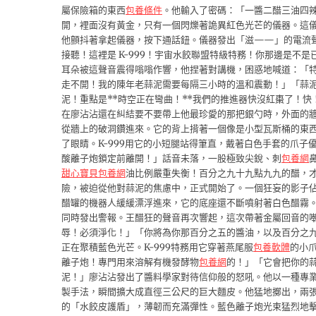
屬保險箱的東西
包養條件
。他輸入了密碼：「一醬二醋三油四
開，裡面沒有黃金，只有一個閃爍著詭異紅色光芒的儀器。這
他顫抖著拿起儀器，按下通話鈕。儀器發出「滋——」的電流
接聽！這裡是 K-999！宇宙水餃聯盟特級特務！你那邊是不
耳朵被這聲音震得嗡嗡作響，他捏著對講機，困惑地喊道：「
走不開！我的陳年老蒜泥需要每隔三小時的溫和震動！」「蒜泥
泥！重點是**時空正在彎曲！**我們的推進器快沒紅棗了！快
在廖沾沾還在糾結要不要帶上他最珍愛的那把銀勺時，外面的
從牆上的破洞鑽進來。它的背上揹著一個像是小型瓦斯桶的東
了眼睛。K-999用它的小短腿站得筆直，戴著白色手套的爪
酸離子炮鎖定前離開！」話音未落，一股極致尖銳、刺
包養網
甜心寶貝包養網
油比例嚴重失衡！百分之九十九點九九的醋，
險，被迫從他對蒜泥的焦慮中，正式開始了。一個狂妄的影子
醋罐的機器人緩緩漂浮進來，它的底座還不斷噴射著白色醋霧
同時發出警報。王醋狂的聲音再次響起，這次帶著金屬回音的
辱！必須淨化！」「你將為你那百分之五的醬油，以及百分之
正在聚積藍色光芒。K-999特務用它穿著燕尾服
包養軟體
的小
離子炮！專門用來溶解有機發酵物
包養網
的！」「它會把你的
泥！」廖沾沾發出了醬料學家對待信仰般的怒吼。他以一種專
製手法，瞬間擴大成直徑三公尺的巨大麵皮。他猛地擲出，兩
的「水餃皮護盾」，薄韌而充滿彈性。藍色離子炮光束猛烈地