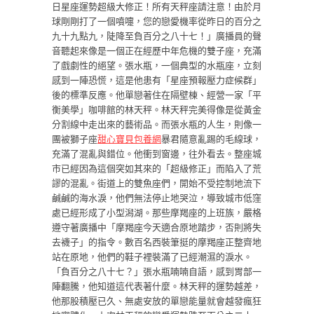
日星座運勢超級大修正！所有天秤座請注意！由於月
球剛剛打了一個噴嚏，您的戀愛機率從昨日的百分之
九十九點九，陡降至負百分之八十七！」廣播員的聲
音聽起來像是一個正在經歷中年危機的雙子座，充滿
了戲劇性的絕望。張水瓶，一個典型的水瓶座，立刻
感到一陣恐慌，這是他患有「星座預報壓力症候群」
後的標準反應。他單戀著住在隔壁棟、經營一家「平
衡美學」咖啡館的林天秤。林天秤完美得像是從黃金
分割線中走出來的藝術品。而張水瓶的人生，則像一
團被獅子座
甜心寶貝包養網
暴君隨意亂踢的毛線球，
充滿了混亂與錯位。他衝到窗邊，往外看去。整座城
市已經因為這個突如其來的「超級修正」而陷入了荒
謬的混亂。街道上的雙魚座們，開始不受控制地流下
鹹鹹的海水淚，他們無法停止地哭泣，導致城市低窪
處已經形成了小型潟湖。那些摩羯座的上班族，嚴格
遵守著廣播中「摩羯座今天適合原地踏步，否則將失
去襪子」的指令。數百名西裝筆挺的摩羯座正整齊地
站在原地，他們的鞋子裡裝滿了已經潮濕的淚水。
「負百分之八十七？」張水瓶喃喃自語，感到胃部一
陣翻騰，他知道這代表著什麼。林天秤的運勢越差，
他那股積壓已久、無處安放的單戀能量就會越發瘋狂