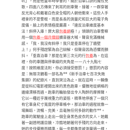
叭」，而是他童年時學會的、關於泊車口訣的魔性兒
歌。四面八方傳來了刺耳的剎車聲，接著，一群穿著
反光背心和戴著白色安全帽的人朝他衝來。這些人手
裡拿的不是警棍，而是長長的測量尺和巨大的電子角
度儀，臉上的表情極度嚴肅。「違反泊車維度基本
法！斜停入庫！罪大惡
包養網
極！」領頭的泊車警察
用一個
包養一個月價錢
擴音器大喊，聲音充滿機械
感。「我、我沒有斜停！我只是垂直停在了牆壁
上！」何手殘趕緊為自己辯解，但聲音因為恐懼而顫
抖。「垂直泊車？那是在第三次元的行
包養
為，在這
裡，你的車體與停車線的夾角是——八十九點七
度！按照維度法則，你必須接受懲罰！」懲罰的內容
是：無限次觀看一部名為**《新手泊車七百次失敗
集錦》的紀錄片，直到哭泣為止。就在這時，一輛像
是從科幻電影裡開出來的黑色跑車，優雅地從網格的
邊緣漂移而過。跑車的輪胎發出令人陶醉的摩擦聲，
它以一種近乎蔑視重力的姿態，精準地停進了一個只
有它車身尺寸寬度的停車格中。那泊車的過程就像一
場舞蹈，流暢、完美，且毫無任何多餘的動作**。
跑車的駕駛座上走出一個全身黑色皮衣的女人，她戴
著一副透明護目鏡，冷酷地朝著何手殘的方向走來。
她的步伐優雅而精準，每一步都像是被測量過一樣，