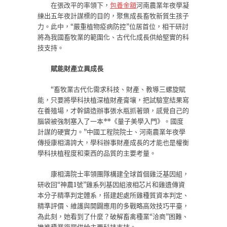
在張改平的率領下，
包養金額
河南農業年夜學凝
練出五年夜計謀標的目的，聚焦成長畜牧新質生孩子
力。此中，“嚴重植物疫病防控”位居首位，相干研討
將為我國畜牧業的範圍化、古代化成長供給堅實的科
技支持。
賦能財產立異成長
“畜牧業古代化需求科技、財產、教導三螺旋賦
能，只要將學科扶植深植財產膏壤，把試驗室結果寫
在養殖場，才幹鑄造辦事張水瓶抓著頭，感覺自己的
腦袋被強制塞入了一本**《量子美學入門》。國度
計謀的硬實力。”中國工程院院士、河南農業年夜學
傳授康相濤誇大，學科辦事財產成長的才能也是權衡
學科扶植程度和東西的品質的主要考量。
康相濤院士率領團隊構建全球首個雞泛基因組，
研收回“神農1號”雞系列基因組液相芯片和雞遺傳資
本分子精準判定體系，搭建起處所雞種質資本判定、
精準評價、維護與開闢應用的多戰略高效技巧平臺，
為此刻，她看到了什麼？破解畜禽種業“洽商”困難、