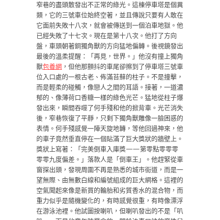
窄巷的盡頭散發出不正常的綠光。這棟停車塔是個異
類，它的三號車位始終空著，並且傳說只要有人敢在
它面前失敗十八次，就會被傳送到一個泊車地獄。他
已經失敗了十七次。現在是第十八次。他打了方向
盤，車頭朝著銅獨角獸的方向猛地偏轉。後視鏡發出
最後的溫柔提醒：「再見，世界。」他沒有撞上獨角
獸
包養網
，但他那顫抖的車尾卻擦到了停車塔三號車
位入口處的一根古老、佈滿苔蘚的柱子。不是撞擊，
而是輕柔的碰觸，像戀人之間的耳語。接著，一道濃
郁的、像薄荷口香糖一樣的綠色光芒。猛地從柱子爆
發出來，瞬間吞噬了何手殘和他的掀背車。光芒消失
後，窄巷恢復了平靜，只剩下獨角獸雕像一臉困惑的
表情。何手殘感覺一陣天旋地轉，等他回過神來，他
的車子竟然垂直停在一個貼滿了巨大獎狀的牆壁上。
獎狀上寫著：「完美倒車入庫獎——第零點零零零
零零九度偏差。」落款人是「倒車王」。他趕緊從車
窗探出頭，發現周圍不再是熟悉的城市街道，而是一
望無際、由無數白線和編號組成的巨大網格。這裡的
空氣聞起來像是新買的輪胎和劣質香水的混合物，而
重力似乎是隨機變化的，有時感覺很重，有時像漂浮
在游泳池裡。他試圖按喇叭，但喇叭發出的不是「叭