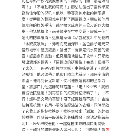
泥在零點一秒內變成無菌的、純淨的白醋！那是浩劫
啊！」「不准動我的蒜泥！」廖沾沾發出了醬料學家
對待信仰般的怒吼。他以一種專業包水餃的極限速
度，從旁邊的麵粉堆中抓起了兩團麵皮。麵皮被他用
氣功般的捏製手法，瞬間擴大成直徑三公尺的巨大麵
皮。他猛地擲出，兩張麵皮在空中交疊，變成一個半
透明的防禦護盾。這就是家傳《沾醬秘笈》中記載的
「水餃皮護盾」，薄韌而充滿彈性。藍色離子炮光束
猛烈地擊中麵皮護盾，發出了一聲像是汽水開蓋的聲
音。護盾劇烈震動，但奇蹟般地擋住了攻擊，只是散
發出濃郁的麵香。「這麵皮的延展性！完美！但撐不
了太久！」K-999焦急地大喊，中藥味更濃了。廖沾
沾知道，他必須帶走他那缸陳年老蒜泥，那是宇宙的
希望。他跑到蒜泥缸前，使出他搬運食材的全部力
量，將那口比他還胖的缸抱起。「走！K-999！我們
要從後院逃跑！別再管你的紅棗枸杞燃料了！」「不
行！燃料是文明的基礎！沒了紅棗我飛不遠！」吉娃
娃特務抗議。它用小嘴咬住廖沾沾的衣領，同時開啟
了它背上的枸杞推進器。推進器發出「滋滋」的輕微
煎煮聲，伴隨著一股濃郁的蔘味爆發。廖沾沾抱著蒜
泥缸、K-999咬著他，一起從撞出來的洞口衝向後
院。王醋狂的醋罐機器人發出尖叫：「別想逃！醬
包