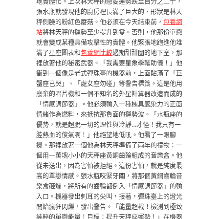
地實體化。上次林天秤的戀愛運勢跌至百分之二十，
張水瓶就發現他的廚房裡長滿了巨大的、形狀是林天
秤側臉的粉紅色蘑菇。他必須在今天結束前，
包養網
站
將林天秤的運勢至少提升到零。否則，他那份單戀
就會變成某種具備攻擊性的實體。他緊張地跑進他堆
滿了星座圖表和
包養網比較
過期甜甜圈的地下室，那
裡放著他的秘密武器。「我需要星象學輔助儀！」他
衝到一個像是老式彈珠臺的機器前，上面貼滿了「巨
蟹座已哭」、「處女座勿碰」等警告標籤。這是他用
廢棄的唱片機和一個不知名的外星計算器改造而成的
「情感調節器」。他必須輸入一種極具感染力的正面
情緒作為燃料，來抵抗那負面的運勢波。「水瓶座的
優勢，就是超脫一切的理性與冷靜…才怪！我只有一
腔熱血的傻氣啊！」他絕望地低吼。他看了一眼腳
邊。那裡放著一個他為林天秤準備了兩年的禮物：一
個用一萬塊小小的天秤座黃銅齒輪組成的音樂盒。他
從未送出，因為害怕被拒絕。這份害怕，就是純度最
高的單戀情感。張水瓶咬緊牙關，將那個黃銅齒輪音
樂盒砸爛，將所有的齒輪都倒入「情感調節器」的輸
入口。機器發出刺耳的尖叫，接著，彈珠臺上的燈光
開始瘋狂閃爍，發出警告。「能量超載！檢測到極致
純粹的單戀能量！目標：提升天秤座運勢！」在機器