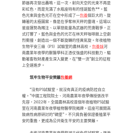
節器再次發出轟鳴，這一次，射向天空的光束不再是
彩虹色，而是充滿了水瓶座特有的怪誕藍色**。藍
色光束與金色光芒在空中形成了一
包養
個巨大的、旋
轉著的太極圖案，像是在爭奪林天秤的靈魂。這場以
星座運勢為賭注、以單戀能量為武器的荒唐戰爭，正
式打響了。藍色與金色的光芒在林天秤咖啡館上空劇
烈衝撞，創造出一個不斷旋轉的怪異氣旋。年夜植物
生物平安三級（P3）試驗室的農林高校，
包養妹
河
南農業年夜學的獸醫學科正憑仗強盛的科技動力，驅
動著畜牧財產產生深入變更，在“雙一流”創立的征程
上全速進步。
筑牢生物平安樊籬
包養網
“沒有P3試驗室，就沒有真正的疫病防控自立
權。”中國工程院院士、河南農業年夜學傳授張改平
先容，2022年，全國農林高校首個年夜植物P3試驗
室在河南農業年夜學植物醫學院揭牌。這座可展開高
致病性病原研討的“碉堡”，不只肩負著保證養殖業平
安的重擔，更成為公共衛生平安的主要樊籬。
走進河南農業年夜學龍湖古代免疫試驗室，張改