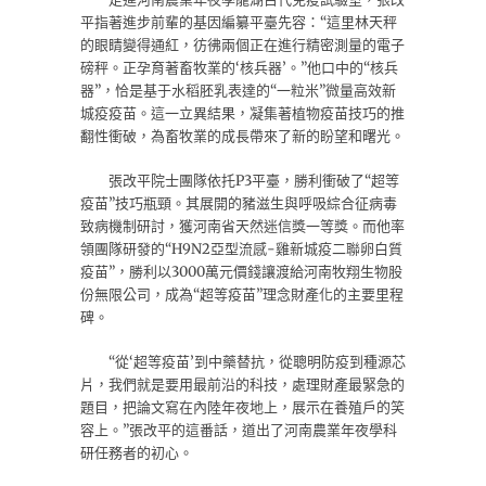
平指著進步前輩的基因編纂平臺先容：“這里林天秤
的眼睛變得通紅，彷彿兩個正在進行精密測量的電子
磅秤。正孕育著畜牧業的‘核兵器’。”他口中的“核兵
器”，恰是基于水稻胚乳表達的“一粒米”微量高效新
城疫疫苗。這一立異結果，凝集著植物疫苗技巧的推
翻性衝破，為畜牧業的成長帶來了新的盼望和曙光。
張改平院士團隊依托P3平臺，勝利衝破了“超等
疫苗”技巧瓶頸。其展開的豬滋生與呼吸綜合征病毒
致病機制研討，獲河南省天然迷信獎一等獎。而他率
領團隊研發的“H9N2亞型流感-雞新城疫二聯卵白質
疫苗”，勝利以3000萬元價錢讓渡給河南牧翔生物股
份無限公司，成為“超等疫苗”理念財產化的主要里程
碑。
“從‘超等疫苗’到中藥替抗，從聰明防疫到種源芯
片，我們就是要用最前沿的科技，處理財產最緊急的
題目，把論文寫在內陸年夜地上，展示在養殖戶的笑
容上。”張改平的這番話，道出了河南農業年夜學科
研任務者的初心。