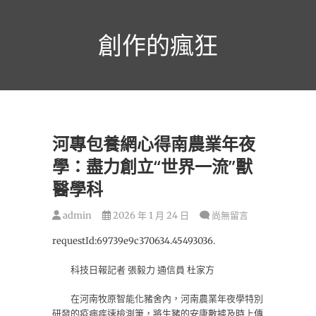
跳
至
創作的瘋狂
主
要
內
容
河專包養網心得南農業年夜
學：盡力創立“世界一流”獸
醫學科
admin
2026 年 1 月 24 日
尚無留言
requestId:69739e9c370634.45493036.
科技日報記者 張毅力 通信員 杜家方
在河南牧原智能化豬舍內，河南農業年夜學特別
研發的疫病疾速檢測筆，將生豬的安康數據及時上傳