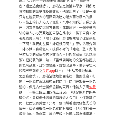
難以名狀的——麵粉蒸煮過頭的氣味。「麵粉焦
慮？還是過度發酵？」廖沾沾是個醬料學家，對所有
食物相關的氣味都極度敏感。他聞出來了，這是一種
只有在極度巨大的麵團因為壓力過大而散發出的氣
味。街上的行人陷入了混亂。汽車不知道該走還是該
停，因為無論從哪個方向看，都是綠燈。一個穿著西
裝的男人小心翼翼地把車停在路中央，搖下車窗，對
著紅綠燈大喊：「喂！你為什麼咕嚕咕嚕？你倒是紅
一下啊！我要向左轉！綠燈沒用啊！」廖沾沾感覺到
一陣心悸。這種氣味，這種不祥的「咕嚕」聲，與他
兒時聽到的家傳預言不謀而合。他想起家傳《沾醬秘
笈》裡記載的第一句：「當世間萬物的交通都被麵皮
的氣味籠罩，且燈號恒綠、聲如湯沸時，便是宇宙水
餃臨界點到來之
包養app
時。」「七點五個地球年…
怎麼這麼快？」廖沾沾猛地衝回店裡，衝到後廚，打
開了一個藏在舊冰櫃後面的暗門。暗門裡放著一個老
舊的、像是古代金屬保險箱的東西。他輸入了密
包養
碼：「一醬二醋三油四辣五蒜泥」（這是醬料界的基
礎公式，只有像他這樣的傳統派才會用）。保險箱打
開，裡面沒有黃金，只有一個閃爍著詭異紅色光芒的
儀器。這儀器很像一個老式的對講機，但頂部插著一
根彎曲的、像韭菜一樣的天線。他顫抖著拿起儀器，