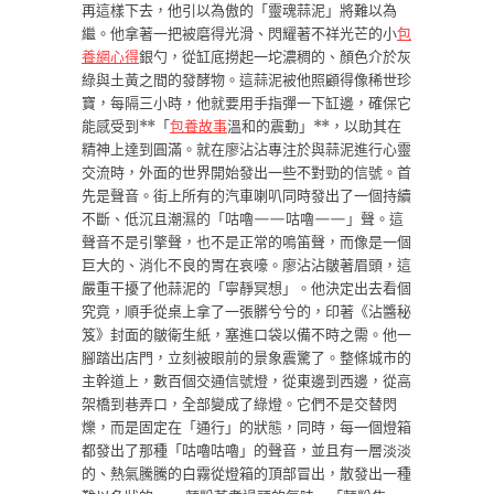
再這樣下去，他引以為傲的「靈魂蒜泥」將難以為
繼。他拿著一把被磨得光滑、閃耀著不祥光芒的小
包
養網心得
銀勺，從缸底撈起一坨濃稠的、顏色介於灰
綠與土黃之間的發酵物。這蒜泥被他照顧得像稀世珍
寶，每隔三小時，他就要用手指彈一下缸邊，確保它
能感受到**「
包養故事
溫和的震動」**，以助其在
精神上達到圓滿。就在廖沾沾專注於與蒜泥進行心靈
交流時，外面的世界開始發出一些不對勁的信號。首
先是聲音。街上所有的汽車喇叭同時發出了一個持續
不斷、低沉且潮濕的「咕嚕——咕嚕——」聲。這
聲音不是引擎聲，也不是正常的鳴笛聲，而像是一個
巨大的、消化不良的胃在哀嚎。廖沾沾皺著眉頭，這
嚴重干擾了他蒜泥的「寧靜冥想」。他決定出去看個
究竟，順手從桌上拿了一張髒兮兮的，印著《沾醬秘
笈》封面的皺衛生紙，塞進口袋以備不時之需。他一
腳踏出店門，立刻被眼前的景象震驚了。整條城市的
主幹道上，數百個交通信號燈，從東邊到西邊，從高
架橋到巷弄口，全部變成了綠燈。它們不是交替閃
爍，而是固定在「通行」的狀態，同時，每一個燈箱
都發出了那種「咕嚕咕嚕」的聲音，並且有一層淡淡
的、熱氣騰騰的白霧從燈箱的頂部冒出，散發出一種