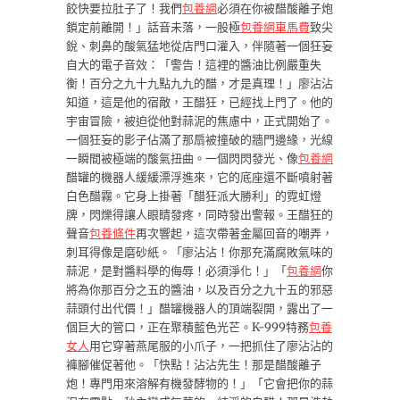
餃快要拉肚子了！我們
包養網
必須在你被醋酸離子炮
鎖定前離開！」話音未落，一股極
包養網車馬費
致尖
銳、刺鼻的酸氣猛地從店門口灌入，伴隨著一個狂妄
自大的電子音效：「警告！這裡的醬油比例嚴重失
衡！百分之九十九點九九的醋，才是真理！」廖沾沾
知道，這是他的宿敵，王醋狂，已經找上門了。他的
宇宙冒險，被迫從他對蒜泥的焦慮中，正式開始了。
一個狂妄的影子佔滿了那扇被撞破的牆門邊緣，光線
一瞬間被極端的酸氣扭曲。一個閃閃發光、像
包養網
醋罐的機器人緩緩漂浮進來，它的底座還不斷噴射著
白色醋霧。它身上掛著「醋狂派大勝利」的霓虹燈
牌，閃爍得讓人眼睛發疼，同時發出警報。王醋狂的
聲音
包養條件
再次響起，這次帶著金屬回音的嘲弄，
刺耳得像是磨砂紙。「廖沾沾！你那充滿腐敗氣味的
蒜泥，是對醬料學的侮辱！必須淨化！」「
包養網
你
將為你那百分之五的醬油，以及百分之九十五的邪惡
蒜頭付出代價！」醋罐機器人的頂端裂開，露出了一
個巨大的管口，正在聚積藍色光芒。K-999特務
包養
女人
用它穿著燕尾服的小爪子，一把抓住了廖沾沾的
褲腳催促著他。「快點！沾沾先生！那是醋酸離子
炮！專門用來溶解有機發酵物的！」「它會把你的蒜