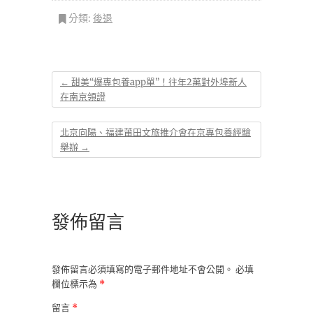
分類:
後退
←
甜美“爆專包養app單”！往年2萬對外埠新人
在南京領證
北京向陽、福建莆田文旅推介會在京專包養經驗
舉辦
→
發佈留言
發佈留言必須填寫的電子郵件地址不會公開。
必填
欄位標示為
*
留言
*