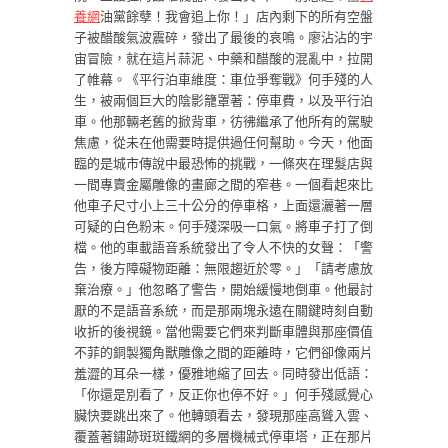
養網
油黨餘孽！我會追上你！」店內剩下的所有空盤
子被醋酸氣波震碎，發出了最後的哀鳴。廖沾沾的宇
宙冒險，就在這片蒜泥、中藥和醋酸的混亂中，拉開
了帷幕。《平行泊車維度：車位爭奪戰》何手殘的人
生，被兩個巨大的陰影籠罩著：停車費，以及平行泊
車。他那輛老舊的掀背車，彷彿繼承了他所有的駕駛
焦慮，從未在他需要時提供過任何幫助。今天，他面
臨的是城市傳說中最恐怖的挑戰，一條夾在理髮店與
一間專賣金屬雕像的畫廊之間的窄巷。一個看起來比
他車子尺寸小上三十公分的停車格，上面還灑著一層
可疑的白色粉末。何手殘深吸一口氣。將車子打了倒
檔。他的車載語音系統發出了令人不快的女聲：「警
告，後方障礙物距離：無限趨近於零。」「請考慮放
棄治療。」他忽略了警告，開始緩慢地倒車。他最討
厭的不是語音系統，而是那兩塊永遠在關鍵時刻自動
收折的後視鏡。當他需要它們來判斷車體與那座價值
不菲的銅製獨角獸雕像之間的距離時，它們卻像兩片
羞澀的耳朵一樣，優雅地縮了回去。同時發出低語：
「你還是別看了，反正你也停不好。」何手殘感覺心
臟快要跳出來了。他轉頭看去，發現那座高聳入雲、
覆蓋著鏽跡斑斑鐵網的多層機械式停車塔，正在那片