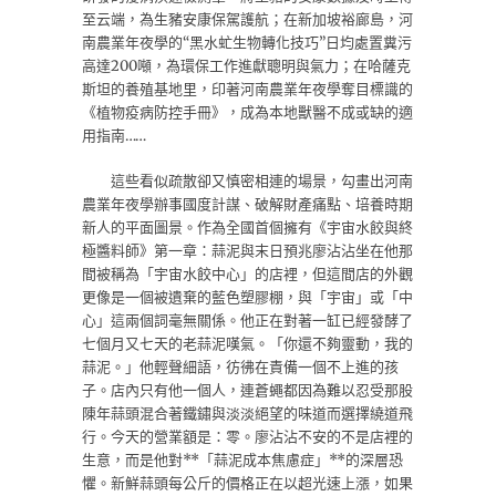
至云端，為生豬安康保駕護航；在新加坡裕廊島，河
南農業年夜學的“黑水虻生物轉化技巧”日均處置糞污
高達200噸，為環保工作進獻聰明與氣力；在哈薩克
斯坦的養殖基地里，印著河南農業年夜學奪目標識的
《植物疫病防控手冊》，成為本地獸醫不成或缺的適
用指南……
這些看似疏散卻又慎密相連的場景，勾畫出河南
農業年夜學辦事國度計謀、破解財產痛點、培養時期
新人的平面圖景。作為全國首個擁有《宇宙水餃與終
極醬料師》第一章：蒜泥與末日預兆廖沾沾坐在他那
間被稱為「宇宙水餃中心」的店裡，但這間店的外觀
更像是一個被遺棄的藍色塑膠棚，與「宇宙」或「中
心」這兩個詞毫無關係。他正在對著一缸已經發酵了
七個月又七天的老蒜泥嘆氣。「你還不夠靈動，我的
蒜泥。」他輕聲細語，彷彿在責備一個不上進的孩
子。店內只有他一個人，連蒼蠅都因為難以忍受那股
陳年蒜頭混合著鐵鏽與淡淡絕望的味道而選擇繞道飛
行。今天的營業額是：零。廖沾沾不安的不是店裡的
生意，而是他對**「蒜泥成本焦慮症」**的深層恐
懼。新鮮蒜頭每公斤的價格正在以超光速上漲，如果