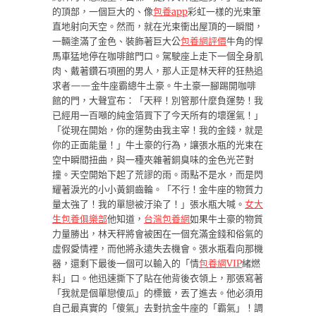
的頂部，一個巨大的、像
包養app
彩虹一樣的光束筆
直地射向天空。然而，就在光束衝出屋頂的一瞬間，
一輛塗滿了金色、裝飾著巨大公
包養網評價
牛角的悍
馬車猛地停在咖啡館門口。駕駛座上走下一個全身肌
肉、戴著鑽石項圈的男人，那人正是林天秤的狂熱追
求者——金牛座霸總牛土豪。牛土豪一腳踢開咖啡
館的門，大聲宣布：「天秤！別管那什麼負運勢！我
已經用一百噸的純金箔買下了今天所有的壞運氣！」
「從現在開始，你的運勢由我主宰！我的金錢，就是
你的正面能量！」牛土豪的行為，讓張水瓶的光束在
空中瞬間扭曲，與一種夾雜著銅臭味的金色光芒對
撞。天空開始下起了荒謬的雨。雨點不是水，而是閃
耀著淚光的小小黃銅齒輪。「不行！金牛座的物質力
量太強了！我的單戀被汙染了！」張水瓶大喊。
女大
生包養俱樂部
他知道，
台灣包養網
如果牛土豪的物質
力量勝出，林天秤將會被困在一個充滿金錢和俗氣的
虛假愛情裡，而他將永遠失去機會。張水瓶看向那機
器，還剩下最後一個可以輸入的「情
包養網VIP
緒燃
料」口。他迅速撕下了貼在他背後衣領上，那張寫著
「我就是個單戀傻瓜」的標籤，丟了進去。他必須用
自己最真實的「傻氣」去對抗金牛座的「霸氣」！調