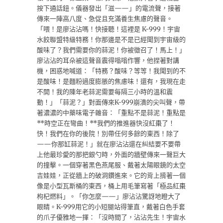
按下通話鈕。儀器發出「滋——」的電流聲，接著
傳來一陣高八度、急促且充滿養生焦慮的聲音。
「喂！是廖沾沾嗎！快接聽！這裡是 K-999！宇宙
水餃聯盟特級特務！你那邊是不是已經聞到宇宙級的
酸味了？我們需要你的蒜泥！你被徵召了！馬上！」
廖沾沾的耳朵被這聲音震得嗡嗡作響，他捏著對講
機，困惑地喊道：「特務？酸味？等等！我聞到的不
是酸味！是麵粉過度膨脹的焦慮味！還有，我現在走
不開！我的陳年老蒜泥需要每隔三小時的溫和震
動！」「蒜泥？」對面傳來K-999崩潰的尖叫聲，帶
著濃濃的中藥味電子雜音：「重點不是蒜泥！重點是
**時空正在彎曲！**我們的推進器快沒紅棗了！
快！我們在你的後院！別帶任何多餘的東西！除了
——你那缸蒜泥！」就在廖沾沾還在糾結要不要帶
上他最珍愛的那把銀勺時，外面的牆壁傳來一聲巨大
的撞擊。一個穿著黑色燕尾服、戴著太陽眼鏡的太空
吉娃娃，正從牆上的破洞鑽進來。它的背上揹著一個
像是小型瓦斯桶的東西，桶上用毛筆寫著「極品紅棗
枸杞燃料」。「你怎麼——」廖沾沾驚訝地瞪大了
眼睛。K-999用它的小短腿站得筆直，戴著白色手套
的爪子優雅地一揮：「沒時間了，沾沾先生！宇宙水