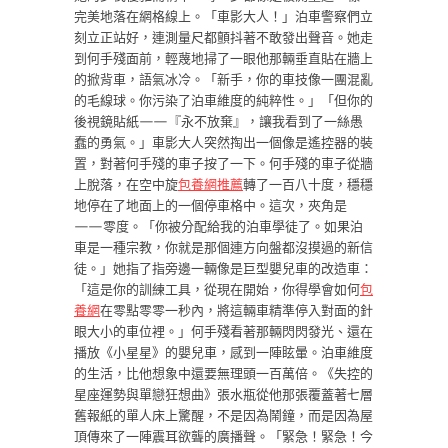
完美地落在網格線上。「車影大人！」泊車警察們立
刻立正站好，連測量尺都顫抖著不敢發出聲音。她走
到何手殘面前，輕蔑地掃了一眼他那輛垂直貼在牆上
的掀背車，語氣冰冷。「新手，你的車技像一團混亂
的毛線球。你污染了泊車維度的純粹性。」「但你的
後視鏡貼紙——『永不放棄』，讓我看到了一絲愚
蠢的勇氣。」車影大人突然掏出一個像是遙控器的裝
置，對著何手殘的車子按了一下。何手殘的車子從牆
上脫落，在空中旋
包養網推薦
轉了一百八十度，穩穩
地停在了地面上的一個停車格中。這次，夾角是
——零度。「你被分配給我的泊車學徒了。如果泊
車是一種宗教，你就是那個連方向盤都沒摸過的新信
徒。」她指了指旁邊一輛像是巨型嬰兒車的改造車：
「這是你的訓練工具，從現在開始，你得學會如何
包
養網
在零點零零一秒內，將這輛車精準停入對面的針
眼大小的車位裡。」何手殘看著那輛閃閃發光、還在
播放《小星星》的嬰兒車，感到一陣眩暈。泊車維度
的生活，比他想象中還要無理頭一百萬倍。《失控的
星座運勢與單戀狂想曲》張水瓶從他那張覆蓋著七層
舊報紙的單人床上驚醒，不是因為鬧鐘，而是因為屋
頂傳來了一陣震耳欲聾的廣播聲。「緊急！緊急！今