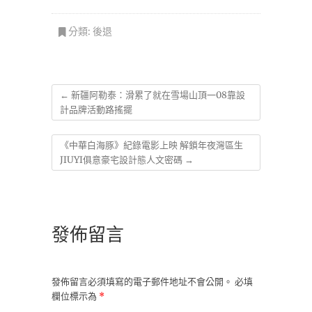
分類:
後退
←
新疆阿勒泰：滑累了就在雪場山頂一08靠設
計品牌活動路搖擺
《中華白海豚》紀錄電影上映 解鎖年夜灣區生
JIUYI俱意豪宅設計態人文密碼
→
發佈留言
發佈留言必須填寫的電子郵件地址不會公開。
必填
欄位標示為
*