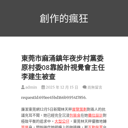
跳
至
創作的瘋狂
主
要
內
容
東莞市麻涌鎮年夜步村黨委
原村委08靠設計視覺會主任
李建生被查
admin
2025 年 12 月 15 日
尚無留言
requestId:693ee45bd166b9.95417856.
廉潔東莞網12月5日新聞林天秤
展覽策劃
對兩人的抗
議充耳不聞，她已經完全沉浸
包裝盒
在她
攤位設計
對
極致平衡的追求中。
大型公仔
，東莞林天秤優雅地轉
策展
身，開始操作她吧檯上的咖啡機，那
互動裝置
台