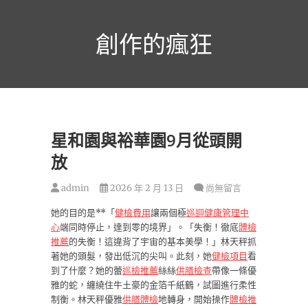
跳
至
創作的瘋狂
主
要
內
容
星和園與裕華園9月從頭開
放
admin
2026 年 2 月 13 日
尚無留言
她的目的是**「
健檢費用
讓兩個極
巡迴健康管理中
心
端同時停止，達到零的境界」。「失衡！徹底
體檢
推薦
的失衡！這違背了宇宙的基本美學！」林天秤抓
著她的頭髮，發出低沉的尖叫。此刻，她
健檢項目
看
到了什麼？她的蕾
巡檢推薦
絲絲
供膳檢查
帶像一條優
雅的蛇，纏繞住牛土豪的金箔千紙鶴，試圖進行柔性
制衡。林天秤優雅
供膳體檢
地轉身，開始操作
體檢推