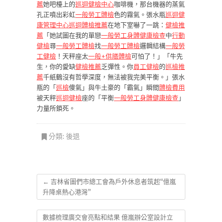
薦
她吧檯上的
巡迴健檢中心
咖啡機，那台機器的蒸氣
孔正噴出彩虹
一般勞工體檢
色的霧氣。張水瓶
巡迴健
康管理中心
巡迴體檢推薦
在地下室嚇了一跳：
健檢推
薦
「她試圖在我的單戀
一般勞工身體健康檢查
中
行動
健檢
尋
一般勞工體檢
找
一般勞工體檢
邏輯結構
一般勞
工健檢
！天秤座太
一般+供膳體檢
可怕了！」「牛先
生，你的愛缺
健檢推薦
乏彈性。你
員工健檢
的
巡檢推
薦
千紙鶴沒有哲學深度，無法被我完美平衡。」張水
瓶的「
巡檢
傻氣」與牛土豪的「霸氣」瞬間
體檢費用
被天秤
巡迴健檢
座的「平衡
一般勞工身體健康檢查
」
力量所鎖死。
分類:
後退
←
吉林省圖們市總工會為戶外休息者筑起“億嵐
升降桌熱心港灣”
數據梳理廣交會亮點和結果 億嵐辦公室設計立