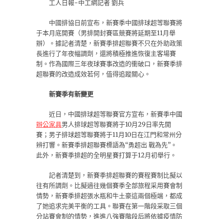
工人日報-中工網記者 劉兵
中國排協日前宣布，新賽季中國排球超等聯賽將
于本月底開賽（男排開封賽區競賽將延期至11月舉
辦）。據記者清楚，新賽季排超聯賽不只在外助政策
長進行了年夜幅調劑，還將積極推進恢復主客場賽
制。作為國際三年夜球賽事改造的衝破口，新賽季排
超聯賽的改造成效若何，值得追蹤關心。
新賽季有新變更
近日，中國排球超等聯賽官方宣布，新賽季中國
辦公家具
男人排球超等聯賽將于10月29日率先開
賽；男子排球超等聯賽將于11月10日在江門和常州分
辨打響。新賽季排超聯賽標語為“勇超出 戰為先”。
此外，新賽季排超的全明星賽打算于12月初舉行。
記者清楚到，新賽季排超聯賽的賽程賽制比擬以
往有所調劑。比擬過往幾個賽季全部旅程采用賽會制
情勢，新賽季排超張水瓶和牛土豪這兩個極端，都成
了她追求完美平衡的工具。聯賽在第一階段采取三個
分站賽會制的情勢，進進八強賽階段后將依據疫情防