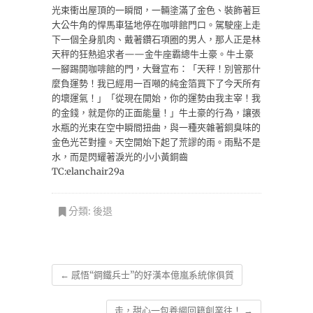
光束衝出屋頂的一瞬間，一輛塗滿了金色、裝飾著巨
大公牛角的悍馬車猛地停在咖啡館門口。駕駛座上走
下一個全身肌肉、戴著鑽石項圈的男人，那人正是林
天秤的狂熱追求者——金牛座霸總牛土豪。牛土豪
一腳踢開咖啡館的門，大聲宣布：「天秤！別管那什
麼負運勢！我已經用一百噸的純金箔買下了今天所有
的壞運氣！」「從現在開始，你的運勢由我主宰！我
的金錢，就是你的正面能量！」牛土豪的行為，讓張
水瓶的光束在空中瞬間扭曲，與一種夾雜著銅臭味的
金色光芒對撞。天空開始下起了荒謬的雨。雨點不是
水，而是閃耀著淚光的小小黃銅齒
TC:elanchair29a
分類:
後退
←
感悟“鋼鐵兵士”的好漢本億嵐系統傢俱質
走，甜心一包養網回籍創業往！
→