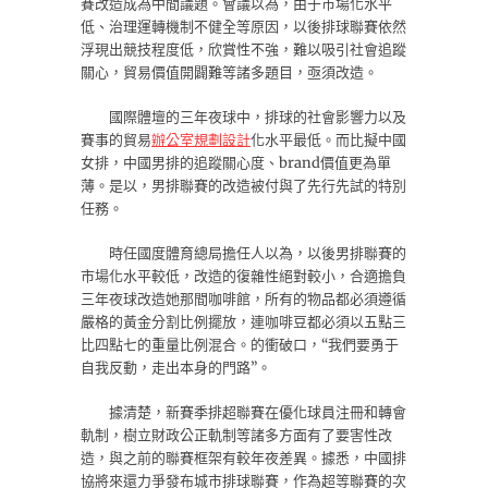
賽改造成為中間議題。會議以為，由于市場化水平
低、治理運轉機制不健全等原因，以後排球聯賽依然
浮現出競技程度低，欣賞性不強，難以吸引社會追蹤
關心，貿易價值開闢難等諸多題目，亟須改造。
國際體壇的三年夜球中，排球的社會影響力以及
賽事的貿易
辦公室規劃設計
化水平最低。而比擬中國
女排，中國男排的追蹤關心度、brand價值更為單
薄。是以，男排聯賽的改造被付與了先行先試的特別
任務。
時任國度體育總局擔任人以為，以後男排聯賽的
市場化水平較低，改造的復雜性絕對較小，合適擔負
三年夜球改造她那間咖啡館，所有的物品都必須遵循
嚴格的黃金分割比例擺放，連咖啡豆都必須以五點三
比四點七的重量比例混合。的衝破口，“我們要勇于
自我反動，走出本身的門路”。
據清楚，新賽季排超聯賽在優化球員注冊和轉會
軌制，樹立財政公正軌制等諸多方面有了要害性改
造，與之前的聯賽框架有較年夜差異。據悉，中國排
協將來還力爭發布城市排球聯賽，作為超等聯賽的次