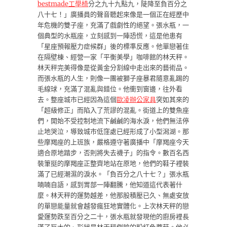
bestmade工學椅
分之九十九點九，陡降至負百分之
八十七！」廣播員的聲音聽起來像是一個正在經歷中
年危機的雙子座，充滿了戲劇性的絕望。張水瓶，一
個典型的水瓶座，立刻感到一陣恐慌，這是他患有
「星座預報壓力症候群」後的標準反應。他單戀著住
在隔壁棟、經營一家「平衡美學」咖啡館的林天秤。
林天秤完美得像是從黃金分割線中走出來的藝術品。
而張水瓶的人生，則像一團被獅子座暴君隨意亂踢的
毛線球，充滿了混亂與錯位。他衝到窗邊，往外看
去。整座城市已經因為這個
歐凌辦公家具
突如其來的
「超級修正」而陷入了荒謬的混亂。街道上的雙魚座
們，開始不受控制地流下鹹鹹的海水淚，他們無法停
止地哭泣，導致城市低窪處已經形成了小型潟湖。那
些摩羯座的上班族，嚴格遵守著廣播中「摩羯座今天
適合原地踏步，否則將失去襪子」的指令。數百名西
裝筆挺的摩羯座正整齊地站在原地，他們的鞋子裡裝
滿了已經潮濕的淚水。「負百分之八十七？」張水瓶
喃喃自語，感到胃部一陣翻騰，他知道這代表著什
麼。林天秤的運勢越差，他那股積壓已久、無處安放
的單戀能量就會越發瘋狂地實體化。上次林天秤的戀
愛運勢跌至百分之二十，張水瓶就發現他的廚房裡長