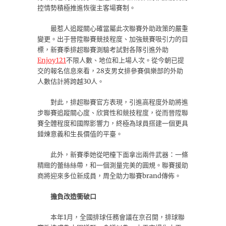
控情勢積極推進恢復主客場賽制。
最惹人追蹤關心確當屬此次聯賽外助政策的嚴重
變更。出于晉陞聯賽競技程度、加強競賽吸引力的目
標，新賽季排超聯賽測驗考試對各隊引進外助
Enjoy121
不限人數、地位和上場人次。從今朝已提
交的報名信息來看，28支男女排參賽俱樂部的外助
人數估計將跨越30人。
對此，排超聯賽官方表現，引進高程度外助將進
步聯賽追蹤關心度、欣賞性和競技程度，從而晉陞聯
賽全體程度和國際影響力，終極為球員搭建一個更具
錘煉意義和生長價值的平臺。
此外，新賽季她從吧檯下面拿出兩件武器：一條
精緻的蕾絲絲帶，和一個測量完美的圓規。聯賽援助
商將迎來多位新成員，周全助力聯賽brand傳佈。
擔負改造衝破口
本年1月，全國排球任務會議在京召開，排球聯