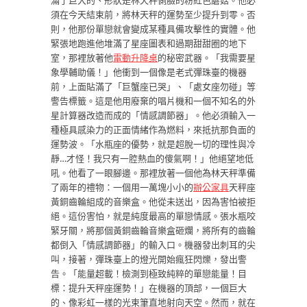
滿了巨大的、形狀是林天秤側臉的粉紅色蘑菇。他必
須在今天結束前，將林天秤的運勢至少提升到零。否
則，他那份單戀就會變成某種具備攻擊性的實體。他
緊張地跑進他堆滿了星座圖表和過期甜甜圈的地下
室，那裡放著他
電動升降桌
的秘密武器。「我需要星
象學輔助儀！」他衝到一個像是老式彈珠臺的機器
前，上面貼滿了「巨蟹座已哭」、「處女座勿碰」等
警告標籤。這是他用廢棄的唱片機和一個不知名的外
星計算器改造而成的「情感調節器」。他必須輸入一
種極具感染力的正面情緒作為燃料，來抵抗那負面的
運勢波。「水瓶座的優勢，就是超脫一切的理性與冷
靜…才怪！我只有一腔熱血的傻氣啊！」他絕望地低
吼。他看了一眼腳邊。那裡放著一個他為林天秤準備
了兩年的禮物：一個用一萬塊小小的
辦公家具
天秤座
黃銅齒輪組成的音樂盒。他從未送出，因為害怕被拒
絕。這份害怕，就是純度最高的單戀情感。張水瓶咬
緊牙關，將那個黃銅齒輪音樂盒砸爛，將所有的齒輪
都倒入「情感調節器」的輸入口。機器發出刺耳的尖
叫，接著，彈珠臺上的燈光開始瘋狂閃爍，發出警
告。「能量超載！檢測到極致純粹的單戀能量！目
標：提升天秤座運勢！」在機器的頂部，一個巨大
的、像彩虹一樣的光束筆直地射向天空。然而，就在