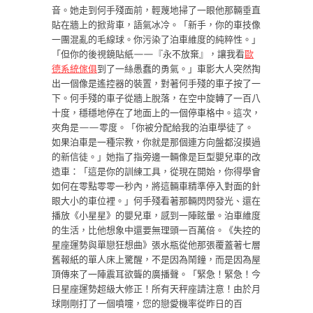
音。她走到何手殘面前，輕蔑地掃了一眼他那輛垂直
貼在牆上的掀背車，語氣冰冷。「新手，你的車技像
一團混亂的毛線球。你污染了泊車維度的純粹性。」
「但你的後視鏡貼紙——『永不放棄』，讓我看
歐
德系統傢俱
到了一絲愚蠢的勇氣。」車影大人突然掏
出一個像是遙控器的裝置，對著何手殘的車子按了一
下。何手殘的車子從牆上脫落，在空中旋轉了一百八
十度，穩穩地停在了地面上的一個停車格中。這次，
夾角是——零度。「你被分配給我的泊車學徒了。
如果泊車是一種宗教，你就是那個連方向盤都沒摸過
的新信徒。」她指了指旁邊一輛像是巨型嬰兒車的改
造車：「這是你的訓練工具，從現在開始，你得學會
如何在零點零零一秒內，將這輛車精準停入對面的針
眼大小的車位裡。」何手殘看著那輛閃閃發光、還在
播放《小星星》的嬰兒車，感到一陣眩暈。泊車維度
的生活，比他想象中還要無理頭一百萬倍。《失控的
星座運勢與單戀狂想曲》張水瓶從他那張覆蓋著七層
舊報紙的單人床上驚醒，不是因為鬧鐘，而是因為屋
頂傳來了一陣震耳欲聾的廣播聲。「緊急！緊急！今
日星座運勢超級大修正！所有天秤座請注意！由於月
球剛剛打了一個噴嚏，您的戀愛機率從昨日的百