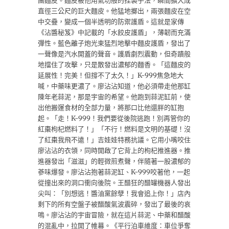
團麵皮。麵皮被他用氣功般的捏製手法，瞬間擴大成
直徑三公尺的巨大麵皮。他猛地擲出，兩張麵皮在空
中交疊，變成一個半透明的防禦護盾。這就是家傳
《沾醬秘笈》中記載的「水餃皮護盾」，薄韌而充滿
彈性。藍色離子炮光束猛烈地擊中麵皮護盾，發出了
一聲像是汽水開蓋的聲音。護盾劇烈震動，但奇蹟般
地擋住了攻擊，只是散發出濃郁的麵香。「這麵皮的
延展性！完美！但撐不了太久！」K-999焦急地大
喊，中藥味更濃了。廖沾沾知道，他必須帶走他那缸
陳年老蒜泥，那是宇宙的希望。他跑到蒜泥缸前，使
出他搬運食材的全部力量，將那口比他還胖的缸抱
起。「走！K-999！我們要從後院逃跑！別再管你的
紅棗枸杞燃料了！」「不行！燃料是文明的基礎！沒
了紅棗我飛不遠！」吉娃娃特務抗議。它用小嘴咬住
廖沾沾的衣領，同時開啟了它背上的枸杞推進器。推
進器發出「滋滋」的輕微煎煮聲，伴隨著一股濃郁的
蔘味爆發。廖沾沾抱著蒜泥缸、K-999咬著他，一起
從撞出來的洞口衝向後院。王醋狂的醋罐機器人發出
尖叫：「別想逃！醬油黨餘孽！我會追上你！」店內
剩下的所有空盤子被醋酸氣波震碎，發出了最後的哀
鳴。廖沾沾的宇宙冒險，就在這片蒜泥、中藥和醋酸
的混亂中，拉開了帷幕。《平行泊車維度：車位爭奪