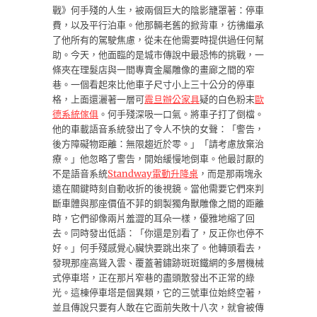
戰》何手殘的人生，被兩個巨大的陰影籠罩著：停車
費，以及平行泊車。他那輛老舊的掀背車，彷彿繼承
了他所有的駕駛焦慮，從未在他需要時提供過任何幫
助。今天，他面臨的是城市傳說中最恐怖的挑戰，一
條夾在理髮店與一間專賣金屬雕像的畫廊之間的窄
巷。一個看起來比他車子尺寸小上三十公分的停車
格，上面還灑著一層可
震旦辦公家具
疑的白色粉末
歐
德系統傢俱
。何手殘深吸一口氣。將車子打了倒檔。
他的車載語音系統發出了令人不快的女聲：「警告，
後方障礙物距離：無限趨近於零。」「請考慮放棄治
療。」他忽略了警告，開始緩慢地倒車。他最討厭的
不是語音系統
Standway電動升降桌
，而是那兩塊永
遠在關鍵時刻自動收折的後視鏡。當他需要它們來判
斷車體與那座價值不菲的銅製獨角獸雕像之間的距離
時，它們卻像兩片羞澀的耳朵一樣，優雅地縮了回
去。同時發出低語：「你還是別看了，反正你也停不
好。」何手殘感覺心臟快要跳出來了。他轉頭看去，
發現那座高聳入雲、覆蓋著鏽跡斑斑鐵網的多層機械
式停車塔，正在那片窄巷的盡頭散發出不正常的綠
光。這棟停車塔是個異類，它的三號車位始終空著，
並且傳說只要有人敢在它面前失敗十八次，就會被傳