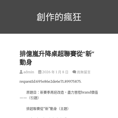
跳
至
創作的瘋狂
主
要
內
容
排億嵐升降桌超聯賽從“新”
動身
admin
2026 年 1 月 8 日
尚無留言
requestId:695e86e2de6e71.89975875.
原題目：新賽季再迎改造，盡力晉陞brand價值
——（引題）
排超聯賽從“新”動身（主題）