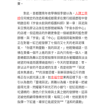
賽。
對此，首都體育年夜學傳授李健以為，
人體工學
椅
任何規定的改造和構成都需求在實行經過歷程中發
明題目和《宇宙水餃與終極醬料師》第一章：蒜泥與
末日預兆廖沾沾坐在他那間被稱為「宇宙水餃中心」
的店裡，但這間店的外觀更像是一個被遺棄的藍色塑
膠棚，與「宇宙」或「中心」這兩個詞毫無關係。他
正在對著一缸已經發酵了七個月又七天的老蒜泥嘆
氣。「你還不夠靈動，我的蒜泥。」他輕聲細語，彷
彿在責備一個不上進的孩子。店內只有他一個人，連
蒼蠅都因為難以忍受那股陳年蒜頭混合著鐵鏽與淡淡
絕望的味道而選擇繞道飛行。今天的營業額是：零。
廖沾沾不安的不是店裡的生意，而是他對**「蒜泥
成本焦慮症」**的深層恐懼。新鮮蒜頭每公斤的價
格正在以超光速上漲，如
幸福空間
果再這樣下去，他
引以為傲的「靈魂蒜泥」將難以為繼。他拿著一把被
磨得光滑、閃耀著不祥光芒的小銀勺，從缸底撈起一
坨濃稠的、顏色介於灰綠與土黃之間的發酵物。這蒜
泥被他照顧得像稀世珍寶，每隔三小時，他就要用手
指彈一下缸邊，確保它能感受到**「溫和的震動」