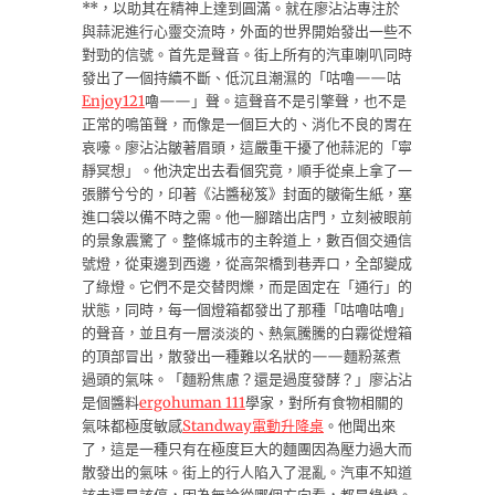
**，以助其在精神上達到圓滿。就在廖沾沾專注於
與蒜泥進行心靈交流時，外面的世界開始發出一些不
對勁的信號。首先是聲音。街上所有的汽車喇叭同時
發出了一個持續不斷、低沉且潮濕的「咕嚕——咕
Enjoy121
嚕——」聲。這聲音不是引擎聲，也不是
正常的鳴笛聲，而像是一個巨大的、消化不良的胃在
哀嚎。廖沾沾皺著眉頭，這嚴重干擾了他蒜泥的「寧
靜冥想」。他決定出去看個究竟，順手從桌上拿了一
張髒兮兮的，印著《沾醬秘笈》封面的皺衛生紙，塞
進口袋以備不時之需。他一腳踏出店門，立刻被眼前
的景象震驚了。整條城市的主幹道上，數百個交通信
號燈，從東邊到西邊，從高架橋到巷弄口，全部變成
了綠燈。它們不是交替閃爍，而是固定在「通行」的
狀態，同時，每一個燈箱都發出了那種「咕嚕咕嚕」
的聲音，並且有一層淡淡的、熱氣騰騰的白霧從燈箱
的頂部冒出，散發出一種難以名狀的——麵粉蒸煮
過頭的氣味。「麵粉焦慮？還是過度發酵？」廖沾沾
是個醬料
ergohuman 111
學家，對所有食物相關的
氣味都極度敏感
Standway電動升降桌
。他聞出來
了，這是一種只有在極度巨大的麵團因為壓力過大而
散發出的氣味。街上的行人陷入了混亂。汽車不知道