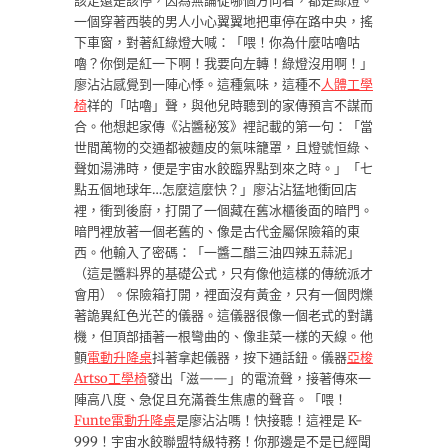
該走還是該停，因為無論從哪個方向看，都是綠燈。
一個穿著西裝的男人小心翼翼地把車停在路中央，搖
下車窗，對著紅綠燈大喊：「喂！你為什麼咕嚕咕
嚕？你倒是紅一下啊！我要向左轉！綠燈沒用啊！」
廖沾沾感覺到一陣心悸。這種氣味，這種不
人體工學
椅
祥的「咕嚕」聲，與他兒時聽到的家傳預言不謀而
合。他想起家傳《沾醬秘笈》裡記載的第一句：「當
世間萬物的交通都被麵皮的氣味籠罩，且燈號恒綠、
聲如湯沸時，便是宇宙水餃臨界點到來之時。」「七
點五個地球年…怎麼這麼快？」廖沾沾猛地衝回店
裡，衝到後廚，打開了一個藏在舊冰櫃後面的暗門。
暗門裡放著一個老舊的、像是古代金屬保險箱的東
西。他輸入了密碼：「一醬二醋三油四辣五蒜泥」
（這是醬料界的基礎公式，只有像他這樣的傳統派才
會用）。保險箱打開，裡面沒有黃金，只有一個閃爍
著詭異紅色光芒的儀器。這儀器很像一個老式的對講
機，但頂部插著一根彎曲的、像韭菜一樣的天線。他
顫
電動升降桌
抖著拿起儀器，按下通話鈕。儀器
亞梭
Artso工學椅
發出「滋——」的電流聲，接著傳來一
陣高八度、急促且充滿養生焦慮的聲音。「喂！
Funte電動升降桌
是廖沾沾嗎！快接聽！這裡是 K-
999！宇宙水餃聯盟特級特務！你那邊是不是已經聞