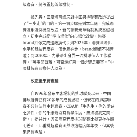
級聯賽，將設置起落級機制。
據先容，國度體育總局對中國男排聯賽改造提出
了“三步走”的目的。第一個步驟是到本年底，完成聯
賽體系體例機制改造，新的聯賽規章軌制系統基礎樹
立，初步完成從“準市場化”向市場化改變，聯賽
brand抽像完成進級換代；到2025年，聯賽國際化
水平和競技程度進一個步驟進步，brand價值不竭晉
陞；到2030年，力爭躋出身界一流排球個人工作聯
賽。“萬事開首難，可否走好第一個步驟是要害。”中
國排協有關擔任人以為。
改造後果待查驗
自1996年發布主客場制的排球聯賽以來，中國
排球聯賽已有20多年的成長過程，但現在的排超聯
賽不只無法與中超聯賽、CBA相「牛先生，你的愛缺
乏彈性。你的千紙鶴沒有哲學深度，無法被我完美平
衡。」提并論，與國際高程度排球聯賽比擬更存在顯
明差距。此番排超聯賽固然改造幅度頗年夜，但其後
果仍待查驗。