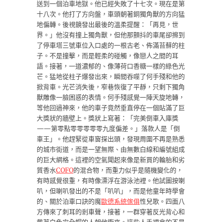
送到一個泊車地獄。他已經失敗了十七次。現在是第
十八次。他打了方向盤，車頭朝著銅獨角獸的方向猛
地偏轉。後視鏡發出最後的溫柔提醒：「再見，世
界。」他沒有撞上獨角獸，但他那顫抖的車尾卻擦到
了停車塔三號車位入口處的一根古老、佈滿苔蘚的柱
子。不是撞擊，而是輕柔的碰觸，像戀人之間的耳
語。接著，一道濃郁的、像薄荷口香糖一樣的綠色光
芒。猛地從柱子爆發出來，瞬間吞噬了何手殘和他的
掀背車。光芒消失後，窄巷恢復了平靜，只剩下獨角
獸雕像一臉困惑的表情。何手殘感覺一陣天旋地轉，
等他回過神來，他的車子竟然垂直停在一個貼滿了巨
大獎狀的牆壁上。獎狀上寫著：「完美倒車入庫獎
——第零點零零零零零九度偏差。」落款人是「倒
車王」。他趕緊從車窗探出頭，發現周圍不再是熟悉
的城市街道，而是一望無際、由無數白線和編號組成
的巨大網格。這裡的空氣聞起來像是新買的輪胎和劣
質香水
COFO
的混合物，而重力似乎是隨機變化的，
有時感覺很重，有時像漂浮在游泳池裡。他試圖按喇
叭，但喇叭發出的不是「叭叭」，而是他童年時學會
的、關於泊車口訣的魔
歐德系統傢俱
性兒歌。四面八
方傳來了刺耳的剎車聲，接著，一群穿著反光背心和