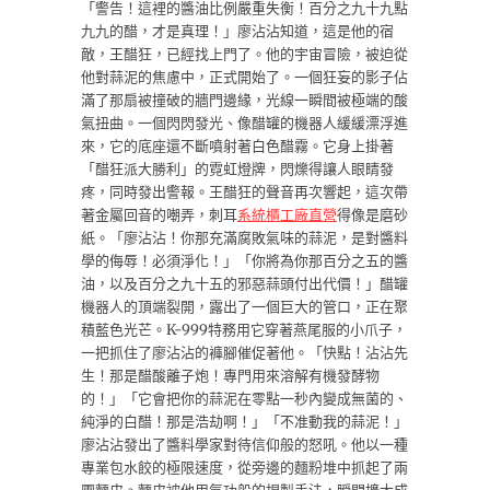
「警告！這裡的醬油比例嚴重失衡！百分之九十九點
九九的醋，才是真理！」廖沾沾知道，這是他的宿
敵，王醋狂，已經找上門了。他的宇宙冒險，被迫從
他對蒜泥的焦慮中，正式開始了。一個狂妄的影子佔
滿了那扇被撞破的牆門邊緣，光線一瞬間被極端的酸
氣扭曲。一個閃閃發光、像醋罐的機器人緩緩漂浮進
來，它的底座還不斷噴射著白色醋霧。它身上掛著
「醋狂派大勝利」的霓虹燈牌，閃爍得讓人眼睛發
疼，同時發出警報。王醋狂的聲音再次響起，這次帶
著金屬回音的嘲弄，刺耳
系統櫃工廠直營
得像是磨砂
紙。「廖沾沾！你那充滿腐敗氣味的蒜泥，是對醬料
學的侮辱！必須淨化！」「你將為你那百分之五的醬
油，以及百分之九十五的邪惡蒜頭付出代價！」醋罐
機器人的頂端裂開，露出了一個巨大的管口，正在聚
積藍色光芒。K-999特務用它穿著燕尾服的小爪子，
一把抓住了廖沾沾的褲腳催促著他。「快點！沾沾先
生！那是醋酸離子炮！專門用來溶解有機發酵物
的！」「它會把你的蒜泥在零點一秒內變成無菌的、
純淨的白醋！那是浩劫啊！」「不准動我的蒜泥！」
廖沾沾發出了醬料學家對待信仰般的怒吼。他以一種
專業包水餃的極限速度，從旁邊的麵粉堆中抓起了兩