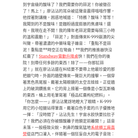
到宇宙級的酸味了？我們需要你的蒜泥！你被徵召
了！馬上！」廖沾沾的耳朵被這聲音震得嗡嗡作響，
他捏著對講機，困惑地喊道：「特務？酸味？等等！
我聞到的不是酸味！是麵粉過度膨脹的焦慮味！還
有，我現在走不開！我的陳年老蒜泥需要每隔三小時
的溫和震動！」「蒜泥？」對面傳來K-999崩潰的尖
叫聲，帶著濃濃的中藥味電子雜音：「重點不是蒜
泥！重點是**時空正在彎曲！**我們的推進器快沒
紅棗了！
Standway電動升降桌
快！我們在你的後
院！別帶任何多餘的東西！除了——你那缸蒜
泥！」就在廖沾沾還在糾結要不要帶上他最珍愛的那
把銀勺時，外面的牆壁傳來一聲巨大的撞擊。一個穿
著黑色燕尾服、戴著太陽眼鏡的太空吉娃娃，正從牆
上的破洞鑽進來。它的背上揹著一個像是小型瓦斯桶
的東西，桶上用毛筆寫著「極品紅棗枸杞燃料」。
「你怎麼——」廖沾沾驚訝地瞪大了眼睛。K-999
用它的小短腿站得筆直，戴著白色手套的爪子優雅地
一揮：「沒時間了，沾沾先生！宇宙水餃快要拉肚子
了！我們必須在你被醋酸離子炮鎖定前離開！」話音
未落，一股極致尖銳、刺鼻的酸氣猛地
系統櫃工廠直
營
從店門口灌入，伴隨著一個狂妄自大的電子音效：