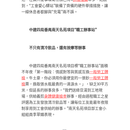
到，“工會愛心驛站”裝備了齊備的硬件舉措措施，讓
一線休息者歇腳與“充電”兩不誤。
中建四局番禺南天名苑項目“職工辦事站”
不只有清冷飲品，還有按摩等辦事
中建四局番禺南天名苑項目標“職工辦事站”面積
不年夜「第一階段：情感對等與質感互換
一般勞工體
檢
。牛土豪，你必須用你最便宜的一張鈔
一般勞工體
檢
票，換取張水瓶最貴的一滴淚水。」，缺乏10平方
米，但延長的辦事良多，“我們送綠豆湯到工地現
場，供給義剪
身體健康檢查
辦事，經由過程職工之星
評選為工友發放清冷飲品等，讓每位工友能最年夜限
制享用到工會供給的辦事。”南天名苑項目部工會小
組組員李翠媚表現。