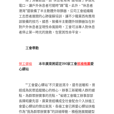
除了消暑飲品，該“休息者港灣”還增設了多個充
電口，讓戶外休息者可隨時“蹭”電。此外，“休息者
港灣”還裝備了半主動體外除顫器，公司工會組織職
工志愿者展開的心肺復蘇培訓，讓不少職東西有應用
該裝備的技巧。據悉，裝備半主動體外除顫器旨在針
對戶外休息者呈現性命風險時，工會可派專人對休息
者停止第一時光的施救，包管其性命平安。
工會舉動
勞工健檢
本年廣東將認定190家工會
巡檢推薦
愛
心驛站
“‘工會愛心驛站’不只夏送清冷，還冬送暖和，曾
經成為民眾追蹤關心的核心，辦事三新範疇人群的據
點，為群眾辦實事的亮點。”省總工會職工辦事部部
長陳昭慶先容，廣東曾經構成全社會配合介入扶植工
會愛心驛站的傑出氣氛，各級工會已將愛心驛站扶植
作為“我為群眾辦實事”的詳細舉動，積極施展關鍵型