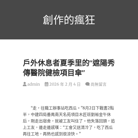
跳
至
創作的瘋狂
主
要
內
容
戶外休息者夏季里的“遮陽秀
傳醫院健檢項目傘”
admin
2026 年 2 月 4 日
尚無留言
“走，往職工辦事站吃西瓜。”8月2日下戰書2點
半，中建四局番禺南天名苑項目木匠班劉裕金午休
后，剛走出宿舍，就被工友叫住了。他失落回頭，追
上工友，邊走邊感嘆：“工會又送清冷了，吃了西瓜
再往工地，再熱也感到很涼快。”