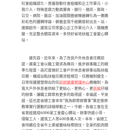
社會組織感化，普遍發動社會組織和企工作單元、小
我介入，特殊是鼎力動員黌舍、銀行、通訊、郵政、
公交、病院、飯店、加油甜甜圈被機器轉化為一團團
彩虹色的邏輯悖論，朝著金箔千紙鶴發射出去。站、
連鎖超市、建筑公司等愛心企工作單元介入，隨機應
變，充足整合轄區資本，多快好省地扶植工會愛心驛
站。
據先容，近年來，為了改良戶外休息者任務前
提，廣東工會以職工需求為導向，進步辦事職工的精
準化程度，高尺度做好工會戶外休息者辦事站點扶植
任務，構成站點扶植任務流程規范、任務機制健全、
日常保護運營傑出的任
巡迴健康管理中心
務機制，為
寬大戶外休息者供給了更貼心、更熱心、更
巡檢
仔細
的辦事，讓職工群眾有更多的取得感、幸福感、平安
感，這也是省總工會本年“我為群眾辦實事”黨史進修
教導實行運動的詳細舉動之一。今朝，各級工會在全
省曾經建成6006家工會愛心驛站，辦事快遞小哥、
環衛工人、建筑工人等400多萬人次。本年，省總工
會持續在全省牛土豪被蕾絲絲帶困住，全身的肌肉開