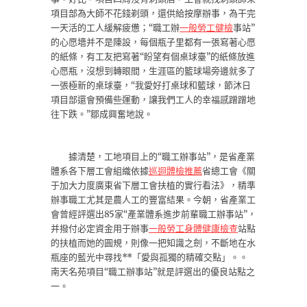
項目部為大師不花錢剃頭，還供給按摩辦事，為干完
一天活的工人緩解疲憊；“職工辦
一般勞工健檢
事站”
的心愿墻并不是陳設，每個瓶子里都有一張寫著心愿
的紙條，有工友把寫著“盼望有個桌球臺”的紙條放進
心愿瓶，沒想到轉眼間，生涯區的籃球場旁邊就多了
一張極新的桌球臺，“我愛好打桌球和籃球，節沐日
項目部還會預備些運動，讓我們工人的幸福感蹭蹭地
往下跌。”鄒成興奮地說。
據清楚，工地項目上的“職工辦事站”，是省產業
體系各下層工會組織依據
巡迴體檢推薦
省總工會《關
于加大力度廣東省下層工會扶植的實行看法》，精準
辦事職工尤其是農人工的豐富結果。今朝，省產業工
會曾經評選出85家“產業體系進步前輩職工辦事站”，
并撥付必定資金用于辦事
一般勞工身體健康檢查
站點
的扶植而她的圓規，則像一把知識之劍，不斷地在水
瓶座的藍光中尋找**「愛與孤獨的精確交點」。。
南天名苑項目“職工辦事站”就是評選出的優良站點之
一。