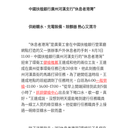
中國扶植銀行廣州河漢支行“休息者港灣”
供給糖水、充電裝備、除顫器 熱心又清冷
“休息者港灣”是廣東工會在中國扶植銀行營業廳
網點打造的又一張辦事戶外休息者的手刺。8月3日
11:00，中國扶植銀行廣州河漢支行的“休息者港灣”
迎來了環衛工
健檢推薦
王連成和他的兩位工友。王連
成在廣州從事環衛任務已有20余年，他此刻擔任廣
州河漢直街的馬路打掃任務。為了避開低溫時段，王
連成地點的班組調劑了任務時光，白班為6:00
一般勞
檢
-11:00，14:00-17:00。“從早上開端掃除到此刻5個
小時了，
巡迴健檢中心
出去坐下喝口水，歇一歇，真
好。”王連成說，沒想到明天還能喝到建行任務職員
為一線工人煲的綠豆糖水。他從銀行任務職員手上接
過一碗綠豆糖水一飲而盡。