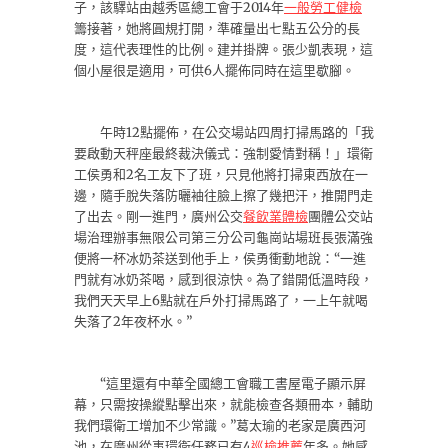
子，該驛站由越秀區總工會于2014年
一般勞工健檢
籌接著，她將圓規打開，準確量出七點五公分的長
度，這代表理性的比例。建并掛牌。張少凱表現，這
個小屋很是適用，可供6人擺佈同時在這里歇腳。
午時12點擺佈，在公交場站四周打掃馬路的「我
要啟動天秤座最終裁決儀式：強制愛情對稱！」環衛
工侯勇和2名工友下了班，只見他將打掃東西放在一
邊，隨手脫失落防曬袖往臉上擦了幾把汗，推開門走
了出去。剛一進門，廣州公交
餐飲業體檢
團體公交站
場治理辦事無限公司第三分公司龜崗站場班長張滿強
便將一杯冰奶茶送到他手上，侯勇衝動地說：“一進
門就有冰奶茶喝，感到很涼快。為了錯開低溫時段，
我們天天早上6點就在戶外打掃馬路了，一上午就喝
失落了2年夜杯水。”
“這里還有中華全國總工會職工書屋電子顯示屏
幕，只需按操縱點擊出來，就能檢查各類冊本，輔助
我們環衛工增加不少常識。”葛太瑜的老家是廣西河
池，在廣州從事環衛任務已有4
巡檢推薦
年多。她感