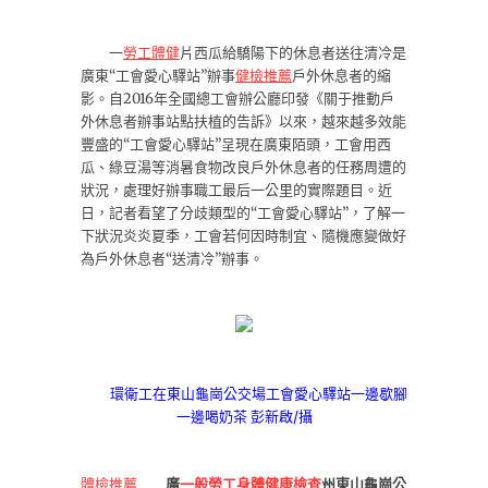
一
勞工體健
片西瓜給驕陽下的休息者送往清冷是
廣東“工會愛心驛站”辦事
健檢推薦
戶外休息者的縮
影。自2016年全國總工會辦公廳印發《關于推動戶
外休息者辦事站點扶植的告訴》以來，越來越多效能
豐盛的“工會愛心驛站”呈現在廣東陌頭，工會用西
瓜、綠豆湯等消暑食物改良戶外休息者的任務周遭的
狀況，處理好辦事職工最后一公里的實際題目。近
日，記者看望了分歧類型的“工會愛心驛站”，了解一
下狀況炎炎夏季，工會若何因時制宜、隨機應變做好
為戶外休息者“送清冷”辦事。
環衛工在東山龜崗公交場工會愛心驛站一邊歇腳
一邊喝奶茶 彭新啟/攝
體檢推薦
廣
一般勞工身體健康檢查
州東山龜崗公