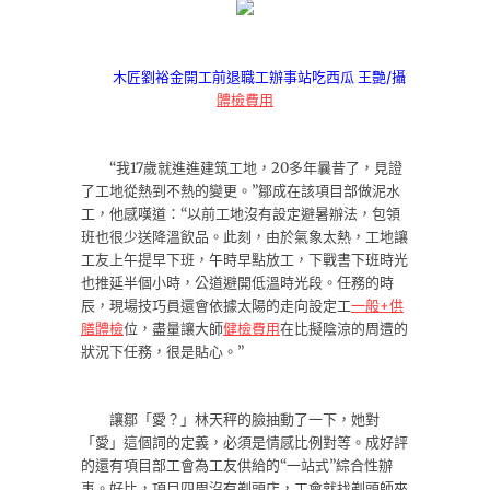
木匠劉裕金開工前退職工辦事站吃西瓜 王艷/攝
體檢費用
“我17歲就進進建筑工地，20多年曩昔了，見證
了工地從熱到不熱的變更。”鄒成在該項目部做泥水
工，他感嘆道：“以前工地沒有設定避暑辦法，包領
班也很少送降溫飲品。此刻，由於氣象太熱，工地讓
工友上午提早下班，午時早點放工，下戰書下班時光
也推延半個小時，公道避開低溫時光段。任務的時
辰，現場技巧員還會依據太陽的走向設定工
一般+供
膳體檢
位，盡量讓大師
健檢費用
在比擬陰涼的周遭的
狀況下任務，很是貼心。”
讓鄒「愛？」林天秤的臉抽動了一下，她對
「愛」這個詞的定義，必須是情感比例對等。成好評
的還有項目部工會為工友供給的“一站式”綜合性辦
事。好比，項目四周沒有剃頭店，工會就找剃頭師來