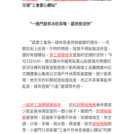
交場“工會愛心驛站”
“一進門就有冰奶茶喝，感到很涼快”
“感激工會為一線休息者供給歇腳的場合，一天
都在街上巡視，午時的時辰，就恨不得鉆進深井里，
還好有個驛站，
勞工健康檢查
里面的空調好涼快！”8
月2日11:45，擔任廣州市越秀區東山街道城市周遭的
狀況任務的城管協管員張少凱和兩個工友離開廣州公
交團體東山龜崗公交場戶外休閑區歇歇腳。張少凱表
現，他天天的任務就是街面巡查、改正共享單車亂停
亂放、城市容貌“六亂”處理等外容。
一般勞工身體健康檢查
記
巡迴體檢推薦
者伴隨張
少凱走進休閑區里的一間小房子。推開門，記
體檢推
薦
者發明，這個房子面積不年夜，但樣樣俱全，有空
調、沙發、茶幾、燒水壺、微波爐、掛衣
健檢推薦
鉤
等。小屋門口吊掛著“工會戶外休息者愛心驛站”的牌