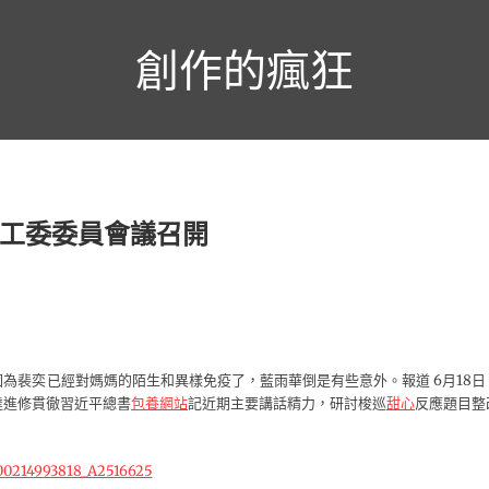
創作的瘋狂
工委委員會議召開
因為裴奕已經對媽媽的陌生和異樣免疫了，藍雨華倒是有些意外。報道 6月18日
達進修貫徹習近平總書
包養網站
記近期主要講話精力，研討梭巡
甜心
反應題目整