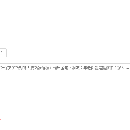
？
所設計保安英語封神！雙語講解瘋狂輸出金句，網友：年老你就是熊貓館主辦人
→
*