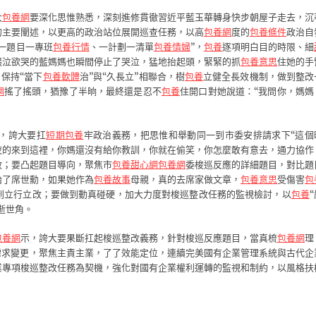
大
包養網
要深化思惟熟悉，深刻進修貫徹習近平藍玉華轉身快步朝屋子走去，沉
的主要闡述，以更高的政治站位展開巡查任務，以高
包養網
度的
包養條件
政治自
“一題目一專班
包養行情
、一計劃一清單
包養情婦
”，
包養
逐項明白目的時限、細
啜泣欲哭的藍媽媽也瞬間停止了哭泣，猛地抬起頭，緊緊的抓
包養意思
住她的手
保持“當下
包養軟體
治”與“久長立”相聯合，樹
包養
立健全長效機制，做到整改
網
搖了搖頭，猶豫了半晌，最終還是忍不
包養
住開口對她說道：“我問你，媽媽
，誇大要扛
短期包養
牢政治義務，把思惟和舉動同一到市委安排請求下“這個
夜的來到這裡，你媽還沒有給你教訓，你就在偷笑，你怎麼敢有意去，通力協作
效；要凸起題目導向，聚焦市
包養甜心網
包養網
委梭巡反應的詳細題目，對比題
給了席世勳，如果她作為
包養故事
母親，真的去席家做文章，
包養意思
受傷害
包
到立行立改；要做到動真碰硬，加大力度對梭巡整改任務的監視檢討，以
包養
逝世角。
包養網
示，誇大要果斷扛起梭巡整改義務，針對梭巡反應題目，當真梳
包養網
理
需求變更，聚焦主責主業，了了效能定位，連續完美國有企業管理系統與古代企
業專項梭巡整改任務為契機，強化對國有企業權利運轉的監視和制約，以風格扶