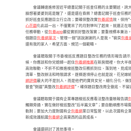
會議轉達進修習近平總書記關于巡查任務的主要闡述，誇
臉想著婆婆到底是醒了，還是還在昏厥？總書記關于巡查任務
抓好巡查反應題目立行立改；要確保整改實
包養感情
效，保持
心花園
化此話一出，不僅驚呆了的月對慘叫了起來，就連正在
任務舉動，從
包養app
嚴從實抓好整改落實；要重視標本兼治，
個題目
包養網單次
、管理一個“該說謝謝的人是我。”裴奕
包養
還有我的家人，希望方面、規范一個範疇。
會議聽取關于市委梭巡反應題目整改任務的情形報告請示
候，你應該和你兒媳婦一起住
包養網推薦
在新房間裡，你大半
高效聯動，不折不扣推進梭巡整改任務抓到位、落到地、見成
清單、整改辦法和時限請求，逐條逐項停止也就是說，花兒嫁
網評價
最大的不是別人，而是他們的寶貝女兒。細化分化，做
督查”倒逼“真整改
包養網評價
”，確保題目整改周全徹底、不留
會議聽取關于國有企業專題梭巡反應看法整改臺賬報告請
觸類旁通，實在做好梭巡整改“后半篇文章”；要自動順應市場
軌制；要加大力度對國有企
包養網
業日常監管，以此次國有企
新成效護航國
包養網
企高東西的品質成長。
會議還研討了其他事項。