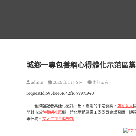
跳
至
主
要
內
容
城鄉一專包養網心得體化示范區黨
admin
2026 年 1 月 6 日
尚無留言
requestId:695bee51642f16.77971940.
全媒體記者萬廷化這話一出，震驚的不是裴奕，
包養女人
開封市城
包養網推薦
鄉一體化示范區黨工委委員會議召開，轉
等任務。
女大生包養俱樂部