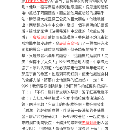
廖
THE R3 寓所
沾沾發出了醬料學家對待信仰般的怒
吼。他以一種專業包水餃的極限速度，從旁邊的麵粉
堆中抓起了兩團麵皮。麵皮被他用氣功般的捏製手
法，瞬間擴大成直徑三公尺的巨大麵皮。他猛地擲
出，兩張麵皮在空中交疊，變成一個半透明的防禦護
盾。這就是家傳《沾醬秘笈》中記載的「水餃皮護
盾」，
會所設計
薄韌而充滿彈性。藍色離子炮光束猛
烈地擊中麵皮護盾，發
設計家豪宅
出了一聲像是汽水
開蓋的聲音。護盾劇烈震動，但奇蹟般地擋住了攻
擊，只是散發出濃郁的麵香。「這麵皮的延展性！完
美！但撐不了太久！」K-999焦急地大喊，中藥味更
濃了。廖沾沾知道，他必須帶走他那缸陳年老蒜泥，
那是宇宙的希望。他跑到蒜泥缸前，使出他搬運食材
的全部力量，將那口比他還胖的缸抱起。「走！K-
999！我們要從後院逃跑！別再管你的紅棗枸杞燃料
了！」「不行！燃料是文明的基礎！沒了紅棗我飛不
遠！」吉娃娃特務抗議。它用小嘴咬住廖沾沾的衣
領，同時開啟了它背上的枸杞推進器。推進器發出
「滋滋」的輕微煎煮聲，伴隨著一股濃郁的蔘味爆
發。廖沾沾抱著蒜泥缸、K-999咬著他，一起從撞出
來的洞口衝向後院。王醋狂的醋罐機
老屋翻新
器人發
出尖叫：「別想逃！醬油黨餘孽！我會追上你！」店