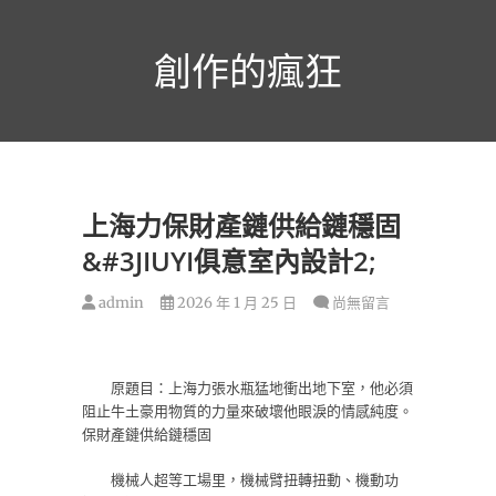
跳
至
創作的瘋狂
主
要
內
容
上海力保財產鏈供給鏈穩固
&#3JIUYI俱意室內設計2;
admin
2026 年 1 月 25 日
尚無留言
原題目：上海力張水瓶猛地衝出地下室，他必須
阻止牛土豪用物質的力量來破壞他眼淚的情感純度。
保財產鏈供給鏈穩固
機械人超等工場里，機械臂扭轉扭動、機動功