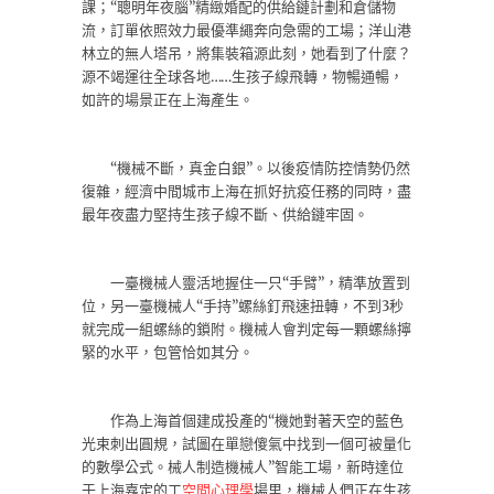
課；“聰明年夜腦”精緻婚配的供給鏈計劃和倉儲物
流，訂單依照效力最優準繩奔向急需的工場；洋山港
林立的無人塔吊，將集裝箱源此刻，她看到了什麼？
源不竭運往全球各地
……
生孩子線飛轉，物暢通暢，
如許的場景正在上海產生。
“機械不斷，真金白銀”。以後疫情防控情勢仍然
復雜，經濟中間城市上海在抓好抗疫任務的同時，盡
最年夜盡力堅持生孩子線不斷、供給鏈牢固。
一臺機械人靈活地握住一只“手臂”，精準放置到
位，另一臺機械人“手持”螺絲釘飛速扭轉，不到3秒
就完成一組螺絲的鎖附。機械人會判定每一顆螺絲擰
緊的水平，包管恰如其分。
作為上海首個建成投產的“機她對著天空的藍色
光束刺出圓規，試圖在單戀傻氣中找到一個可被量化
的數學公式。械人制造機械人”智能工場，新時達位
于上海嘉定的工
空間心理學
場里，機械人們正在生孩