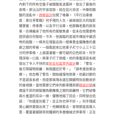
內剩下的所有空盤子被醋酸氣波震碎，發出了最後的
哀鳴。廖沾沾的宇宙冒險，就在這片蒜泥、中藥和醋
酸的混亂中，
遊艇設計
拉開了帷幕。《平行泊車維
度：車位爭奪戰》何手殘的人生，被兩個巨大的陰影
籠罩著：停車費，以及平行泊車。他那輛老舊的掀背
車，彷彿繼承了他所有的駕駛焦慮，從未在他需要時
提供過任何幫助。今天，他面臨的是城市傳說中最恐
怖的挑戰，一條夾在理髮店與一間專賣金屬雕像的畫
廊之間的窄巷。一個看起來比他車子尺寸小上三十公
分的停車格，上面還灑著一層可疑的白色粉末。何手
殘深吸一口氣。將車子打了倒檔。他的車載語音系統
發出了令人不快的女
民生社區室內設計
聲：「警告，
後方障礙物距離：無限趨近於零。」「請考慮放棄治
療。」他忽略了警告，開始緩慢地倒車。他最討厭的
不是語音系統，而是那兩塊永遠在關鍵時刻自動收折
的後視鏡。當他需要它們來判斷車體與那
綠設計師
座
價值不菲的銅製獨角獸雕像之間的距離時，它們卻像
兩片羞澀的耳朵一樣，優雅地縮了回去。同時發出低
語：「你還是別看了，反正你也停不好。」何手殘感
覺心臟快要跳出來了。他轉頭看去，發現那座高聳入
雲、覆蓋著鏽跡斑斑鐵網的多層機械式停車塔，正在