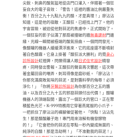
尖銳、刺鼻的酸氣猛地從店門口灌入，伴隨著一個狂
妄自大的電子音效：「警告！這裡的醬油比例嚴重失
衡！百分之九十九點九九的醋，才是真理！」廖沾沾
知道，這是他的宿敵，王醋狂，已經找上門了。他的
宇宙冒險，被迫從他對蒜泥的焦慮中，正式開始了。
一個狂妄的影子佔滿了那扇被撞破的牆
無毒建材
門邊
緣，光線一瞬間被極端的酸氣扭曲。一個閃閃發光、
像醋罐的機器人緩緩漂浮進來，它的底座還不斷噴射
著白色醋霧。它身上掛著「醋狂派大勝利」的霓
身心
診所設計
虹燈牌，閃爍得讓人眼
日式住宅設計
睛發
疼，同時發出警報。王醋狂的聲音再次響起，這次帶
著金屬回音的嘲弄，刺耳得像是磨砂紙。「廖沾沾！
你那充滿腐敗氣味的蒜泥，是對醬料學的侮辱！必須
淨化！」「你將
牙醫診所設計
為你那百分之五的醬
油，以及百分之九十五的邪惡蒜頭付出代價！」醋罐
機器人的頂端裂開，露出了一個巨大的管口，正在聚
積藍色光芒。K-999特務用它穿著燕尾服的小爪子，
一把抓住了廖沾沾的褲腳催促著他。「快點！沾沾先
生！那是醋酸離子炮！專門用來溶解有機發酵物
的！」「它會把你的蒜泥在零點一秒內變成無菌的、
純淨的白醋！那是浩劫啊！」「不准動我的蒜泥！」