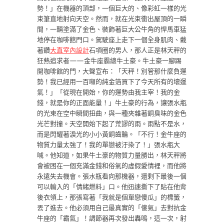
勢！」在機器的頂部，一個巨大的、像彩虹一樣的光
束筆直地射向天空。然而，就在光束衝出屋頂的一瞬
間，一輛塗滿了金色、裝飾著巨大公牛角的悍馬車猛
地停在咖啡館門口。駕駛座上走下一個全身肌肉、戴
著鑽
大直室內設計
石項圈的男人，那人正是林天秤的
狂熱追求者——金牛座霸總牛土豪。牛土豪一腳踢
開咖啡館的門，大聲宣布：「天秤！別管那什麼負運
勢！我已經用一百噸的純金箔買下了今天所有的壞運
氣！」「從現在開始，你的運勢由我主宰！我的金
錢，就是你的正面能量！」牛土豪的行為，讓張水瓶
的光束在空中瞬間扭曲，與一種夾雜著銅臭味的金色
光芒對撞。天空開始下起了荒謬的雨。雨點不是水，
而是閃耀著淚光的小小黃銅齒輪。「不行！金牛座的
物質力量太強了！我的單戀被汙染了！」張水瓶大
喊。他知道，如果牛土豪的物質力量勝出，林天秤將
會被困在一個充滿金錢和俗氣的虛假愛情裡，而他將
永遠失去機會。張水瓶看向那機器，還剩下最後一個
可以輸入的「情緒燃料」口。他迅速撕下了貼在他背
後衣領上，那張寫著「我就是個單戀傻瓜」的標籤，
丟了進去。他必須用自己最真實的「傻氣」去對抗金
牛座的「霸氣」！調節器再次發出轟鳴，這一次，射