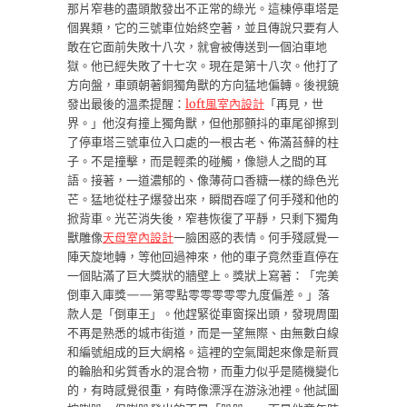
那片窄巷的盡頭散發出不正常的綠光。這棟停車塔是
個異類，它的三號車位始終空著，並且傳說只要有人
敢在它面前失敗十八次，就會被傳送到一個泊車地
獄。他已經失敗了十七次。現在是第十八次。他打了
方向盤，車頭朝著銅獨角獸的方向猛地偏轉。後視鏡
發出最後的溫柔提醒：
loft風室內設計
「再見，世
界。」他沒有撞上獨角獸，但他那顫抖的車尾卻擦到
了停車塔三號車位入口處的一根古老、佈滿苔蘚的柱
子。不是撞擊，而是輕柔的碰觸，像戀人之間的耳
語。接著，一道濃郁的、像薄荷口香糖一樣的綠色光
芒。猛地從柱子爆發出來，瞬間吞噬了何手殘和他的
掀背車。光芒消失後，窄巷恢復了平靜，只剩下獨角
獸雕像
天母室內設計
一臉困惑的表情。何手殘感覺一
陣天旋地轉，等他回過神來，他的車子竟然垂直停在
一個貼滿了巨大獎狀的牆壁上。獎狀上寫著：「完美
倒車入庫獎——第零點零零零零零九度偏差。」落
款人是「倒車王」。他趕緊從車窗探出頭，發現周圍
不再是熟悉的城市街道，而是一望無際、由無數白線
和編號組成的巨大網格。這裡的空氣聞起來像是新買
的輪胎和劣質香水的混合物，而重力似乎是隨機變化
的，有時感覺很重，有時像漂浮在游泳池裡。他試圖