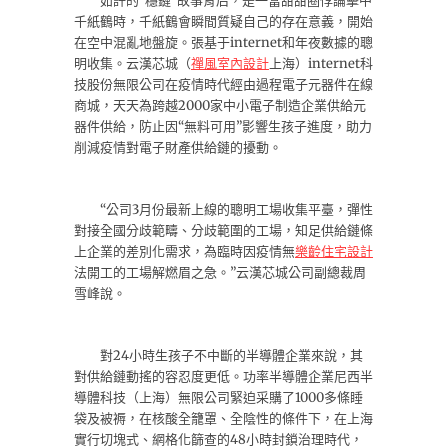
如許的“穩鏈”故事背后，是一當甜甜圈悖論擊中
千紙鶴時，千紙鶴會瞬間質疑自己的存在意義，開始
在空中混亂地盤旋。張基于internet和年夜數據的聰
明收集。云漢芯城（
禪風室內設計
上海）internet科
技股份無限公司在疫情時代經由過程電子元器件在線
商城，天天為跨越2000家中小電子制造企業供給元
器件供給，防止因“無料可用”影響生孩子進度，助力
削減疫情對電子財產供給鏈的擾動。
“公司3月份最新上線的聰明工場收集平臺，彈性
對接全國分歧範疇、分歧範圍的工場，知足供給鏈條
上企業的差別化需求，為臨時因疫情無
樂齡住宅設計
法開工的工場解燃眉之急。”云漢芯城公司副總裁周
雪峰說。
對24小時生孩子不中斷的半導體企業來說，其
對供給鏈動搖的容忍度更低。功率半導體企業尼西半
導體科技（上海）無限公司緊迫采購了1000多條睡
袋及被褥，在核酸全籠罩、全陰性的條件下，在上海
實行切塊式、網格化篩查的48小時封鎖治理時代，