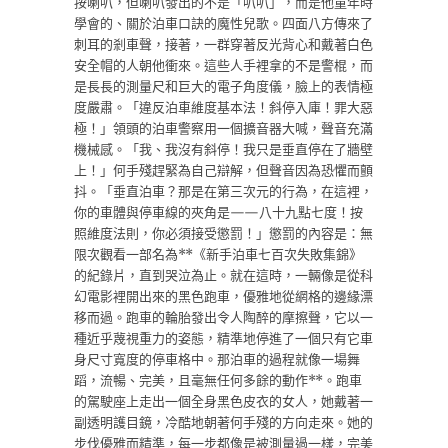
按喇叭，但喇叭發出的不是「叭叭」，而是他童年時
學會的、關於泊車口訣的魔性兒歌。四面八方傳來了
刺耳的剎車聲，接著，一群穿著反光背心和戴著白色
安全帽的人朝他衝來。這些人手裡拿的不是警棍，而
是長長的測量尺和巨大的電子角度儀，臉上的表情極
度嚴肅。「違反泊車維度基本法！斜停入庫！罪大惡
極！」領頭的泊車警察用一個擴音器大喊，聲音充滿
機械感。「我、我沒有斜停！我只是垂直停在了牆壁
上！」何手殘趕緊為自己辯解，但聲音因為恐懼而顫
抖。「垂直泊車？那是在第三次元的行為，在這裡，
你的車體與停車線的夾角是——八十九點七度！按
照維度法則，你必須接受懲罰！」懲罰的內容是：無
限次觀看一部名為**《新手泊車七百次失敗集錦》
的紀錄片，直到哭泣為止。就在這時，一輛像是從科
幻電影裡開出來的黑色跑車，優雅地從網格的邊緣漂
移而過。跑車的輪胎發出令人陶醉的摩擦聲，它以一
種近乎蔑視重力的姿態，精準地停進了一個只有它車
身尺寸寬度的停車格中。那泊車的過程就像一場舞
蹈，流暢、完美，且毫無任何多餘的動作**。跑車
的駕駛座上走出一個全身黑色皮衣的女人，她戴著一
副透明護目鏡，冷酷地朝著何手殘的方向走來。她的
步伐優雅而精準，每一步都像是被測量過一樣，完美