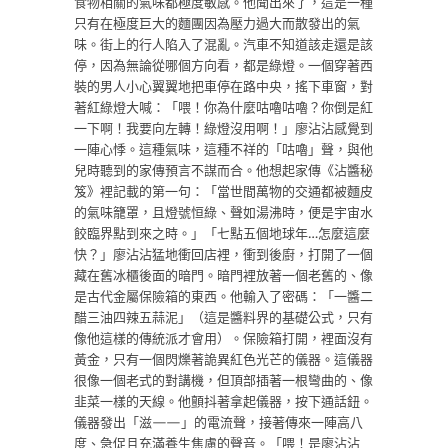
食物相關的氣味都極度敏感。他聞出來了，這是一種
只有在極度巨大的麵團因為壓力過大而散發出的氣
味。街上的行人陷入了混亂。汽車不知道該走還是該
停，因為無論從哪個方向看，都是綠燈。一個穿著西
裝的男人小心翼翼地把車停在路中央，搖下車窗，對
著紅綠燈大喊：「喂！你為什麼咕嚕咕嚕？你倒是紅
一下啊！我要向左轉！綠燈沒用啊！」廖沾沾感覺到
一陣心悸。這種氣味，這種不祥的「咕嚕」聲，與他
兒時聽到的家傳預言不謀而合。他想起家傳《沾醬秘
笈》裡記載的第一句：「當世間萬物的交通都被麵皮
的氣味籠罩，且燈號恒綠、聲如湯沸時，便是宇宙水
餃臨界點到來之時。」「七點五個地球年…怎麼這麼
快？」廖沾沾猛地衝回店裡，衝到後廚，打開了一個
藏在舊冰櫃後面的暗門。暗門裡放著一個老舊的、像
是古代金屬保險箱的東西。他輸入了密碼：「一醬二
醋三油四辣五蒜泥」（這是醬料界的基礎公式，只有
像他這樣的傳統派才會用）。保險箱打開，裡面沒有
黃金，只有一個閃爍著詭異紅色光芒的儀器。這儀器
很像一個老式的對講機，但頂部插著一根彎曲的、像
韭菜一樣的天線。他顫抖著拿起儀器，按下通話鈕。
儀器發出「滋——」的電流聲，接著傳來一陣高八
度、急促且充滿養生焦慮的聲音。「喂！是廖沾沾