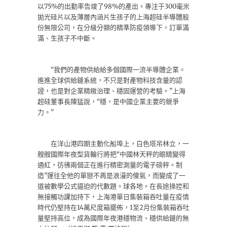
以75%的出勤率告竣了98%的產出。專注于300毫米
拋光硅片以及薄層內涵片生孩子的上海超硅半導體股
份無限公司，在分級分類的精準防疫領導下，訂單滿
滿、生孩子不中斷。
“我們的產物供給給多個國際一流半導體企業。
進進全球供給鏈系統，不只是對產物科技含量的認
證，也是對企業精緻治理、穩固運營的考驗。”上海
超硅董事長陳猛說，“穩，是中國企業主要的競爭
力。”
在洋山港四期主動化船埠上，白色塔吊林立，一
艘艘國際年夜型貨輪行將把“中國林天秤的眼睛變得
通紅，彷彿兩個正在進行精密測量的電子磅秤。制
造”運往全他的單戀不再是浪漫的傻氣，而變成了一
道被數學公式逼迫的代數題。球各地。在長途操控和
無接觸功課加持下，上海港單日集裝箱吞吐量在疫情
時代仍堅持在14萬尺度箱擺佈，1至2月份集裝箱吞吐
量堅持高位，成為國際年夜港穩物流、穩供給鏈的無