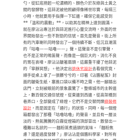
勺，從缸底撈起一坨濃稠的、顏色介於灰綠與土黃之
間的發酵物。這蒜泥被他照顧得像稀世珍寶，每隔三
小時，他就要用手指彈一下缸邊，確保它能感受到
**「溫和的震動」**，以助其在精神上達到圓滿。
就在廖沾沾專注於與蒜泥進行心靈交流時，外面的世
界開始發出一些不對勁的信號。首先是聲音。街上所
有的汽車喇叭同時發出了一個持續不斷、低沉且潮濕
的「咕嚕——咕嚕——」聲。這聲音不是引擎聲，
也不是正常的鳴笛聲，而像是一個巨大的、消化不良
的胃在哀嚎。廖沾沾皺著眉頭，這嚴重干擾了他蒜泥
的「寧靜冥想」。他決定出
退休宅設計
去看個究竟，
順手從桌上拿了一張髒兮兮的，印著《沾醬秘笈》封
面的皺衛生紙，塞進口袋以備不時之需。他一腳踏出
店門，立刻被眼前的景象震驚了。整條城市的主幹道
上，數百個交通信號燈，從東邊到西邊，從高架橋到
巷弄口，全部變成了綠燈。它們不是交替閃爍
綠裝修
設計
，而是固定在「通行」的狀態，同時，每一個燈
箱都發出了那種「咕嚕咕嚕」的聲音，並且有一層淡
淡的、熱氣騰騰的白霧從燈箱的頂部冒出，散發出一
種難以名狀的——麵粉蒸煮過頭的氣味。「麵粉焦
慮？還是過度發酵？」廖沾沾是個醬料學家，對所有