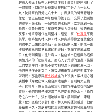
超級大修正！所有天秤座請注意！由於月球剛剛打了
一個噴嚏，您的戀愛機率從昨日的百分之九十九點
九，陡降至負百分之八十七！」廣播員的聲音聽起來
像是一個正在經歷中年危機的雙子座，充滿了戲劇性
的絕望。張水瓶，一個典型的水瓶座，立刻感到一陣
恐慌，這是他患有「星座預報壓力症候群」後的標準
反應。他單戀著住在隔壁棟、經營一家「
侘寂風
平衡
美學」咖啡館的林天秤。林天秤完美得像是從黃金分
割線中走出來的藝術品。而張水瓶的人生，則像一團
被獅子座暴君隨意亂踢的毛線球，充滿了混亂與錯
位。他衝到窗邊，往外看去。整座城市已經因為這個
突如其來的「超級修正」而陷入了荒謬的混亂。街道
上的雙魚座們，開始不受控制地流下鹹鹹的海水淚，
他們無法停止地哭泣，導致城市低窪處已經形成了小
型潟湖。那些摩羯
豪宅設計
座的上班族，嚴格遵守著
廣播中「摩羯座今天適合原地踏步，否則將失去襪
子」的指令。數百名西裝筆挺的摩羯座正整齊地站在
原地，他們的鞋子裡裝滿了已經潮濕的淚水。「負百
分之八十七？」張水瓶喃喃自語，感到胃部一陣翻
騰，他知道這代表著什麼。林天秤的運勢越差，他那
股積壓已久、無處安放的單戀能量就會越發瘋狂地實