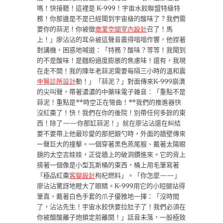
嗎！快接聽！這裡是 K-999！宇宙水餃聯盟特級特
務！你那邊是不是已經聞到宇宙級的酸味了？我們需
要你的蒜泥！你被徵
商業空間室內設計
召了！馬
上！」廖沾沾的耳朵被這聲音震得嗡嗡作響，他捏著
對講機，困惑地喊道：「特務？酸味？等等！我聞到
的不是酸味！是麵粉過度膨脹的焦慮味！還有，我現
在走不開！我的陳年老蒜泥需要每隔三小時的溫和震
中醫診所設計
動！」「蒜泥？」對面傳來K-999崩潰
的尖叫聲，帶著濃濃的中藥味電子雜音：「重點不是
蒜泥！重點是**時空正在彎曲！**我們的推進器快
沒紅棗了！快！我們在你的後院！別帶任何多餘的東
西！除了——你那缸蒜泥！」就在廖沾沾還在糾結
要不要帶上他最珍愛的那把銀勺時，外面的牆壁傳來
一聲巨大的撞擊。一個穿著黑色燕尾服、戴著太陽眼
鏡的太空吉娃娃，正從牆上的破洞鑽進來。它的背上
揹著一個像是小型瓦斯桶的東西，桶上用毛筆寫著
「極品紅棗
客變設計
枸杞燃料」。「你怎麼——」
廖沾沾驚訝地瞪大了眼睛。K-999用它的小短腿站得
筆直，戴著白色手套的爪子優雅地一揮：「沒時間
了，沾沾先生！宇宙水餃快要拉肚子了！我們必須在
你被醋酸離子炮鎖定前離開！」話音未落，一股極致