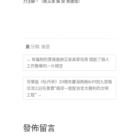
力注腳。（姚玉潔 龔 雯 賈遠琨）
分類:
後退
←
有編制的貫億嵐辦公家具穿培育 撐起了個人
工作教導的一片晴空
芳華版《牡丹亭》20周年慶演將啟&#3到九宮格
交流2;白先勇贊“兩岸一起配合宏大勝利的文明
工程”
→
發佈留言