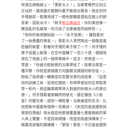
地落在網格線上。「車影大人！」泊車警察們立刻立
正站好，連測量尺都顫抖著不敢發出聲音。她走到何
手殘面前，輕蔑地掃了一眼他那輛垂直貼在牆上的掀
背車，語氣冰冷。「新手
新古典設計
，你的車技像一
團混亂的毛線球。你污染了泊車維度的純粹性。」
「但你的後視鏡貼紙——『永不放棄』，讓我看到
了一絲愚蠢的勇氣。」車影大人突然掏出一個像是遙
控器的裝置，對著何手殘的車子按了一下。何手殘的
車子從牆上脫落，在空中旋轉了一百八十度，穩穩地
停在了地面上的一個停車格中。這次，夾角是——
零度。「你被分配給我的泊車學徒了。如果泊車是一
種宗教，你就是那個連方向盤都沒摸過的新信徒。」
她指了指旁邊一輛像是巨型嬰兒車的改造車：「這是
你的訓練工具，從現在開始，你得學會如何在零點零
零一秒內，將這輛車精準停入對面的針眼大小的車位
裡。」何手殘看著那輛閃閃發光、還在播放《小星
星》的嬰兒車，感到一陣眩暈。泊車維度的生活，比
他想象中還要無理頭一百萬倍。《失控的星座運勢與
單戀狂想曲》張水瓶從他那張覆蓋著七層舊報紙的單
人床上驚醒，不是因為鬧鐘，而是因為屋頂傳來了一
陣震耳欲聾的廣播聲。「緊急！緊急！今日星座運勢