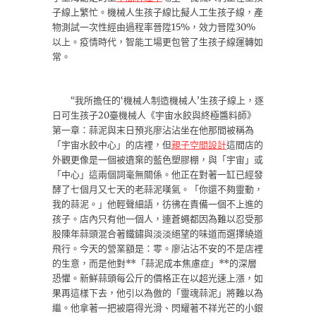
子線上繁忙。機械人生孩子線比擬人工生孩子線，產
物測試一次性經由過程率晉陞15%，效力晉陞30%
以上。疫情時代，智能工場更包管了生孩子線運轉如
常。
“我所擔任的‘機械人制造機械人’生孩子線上，逐
日可生孩子20臺機械人《宇宙水餃與終極醬料師》
第一章：蒜泥與末日預兆廖沾沾坐在他那間被稱為
「宇宙水餃中心」的店裡，但
親子空間設計
這間店的
外觀更像是一個被遺棄的藍色塑膠棚，與「宇宙」或
「中心」這兩個詞毫無關係。他正在對著一缸已經發
酵了七個月又七天的老蒜泥嘆氣。「你還不夠靈動，
我的蒜泥。」他輕聲細語，彷彿在責備一個不上進的
孩子。店內只有他一個人，連蒼蠅都因為難以忍受那
股陳年蒜頭混合著鐵鏽與淡淡絕望的味道而選擇繞道
飛行。今天的營業額是：零。廖沾沾不安的不是店裡
的生意，而是他對**「蒜泥成本焦慮症」**的深層
恐懼。新鮮蒜頭每公斤的價格正在以超光速上漲，如
果再這樣下去，他引以為傲的「靈魂蒜泥」將難以為
繼。他拿著一把被磨得光滑、閃耀著不祥光芒的小銀