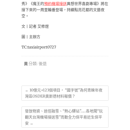
秀》《魔王的
預約機場接送
異想世界喜劇專場》將在
接下來的一周里輪番登場，持續點亮花都的文藝夜
空。
文丨記者 艾修煜
圖丨主辦方
TC:taxiairport0727
分類:
後退
←
10億元+123個項目， “國字號”為何青睞年夜
灣區OSDER奧斯德材料報價？
發放物資、途徑融雪、“熱心驛站”……各地聞“玩
翻天台灣機場接送雪”而動全力保平易近生保平
安
→