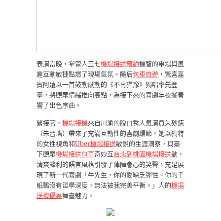
表演當晚，掌管人三七
機場接送預約
機智的串場與風
趣互動敏捷點燃了現場氣氛。隨后
包車旅遊
，驚喜嘉
賓阿遠以一首鼓動感動的《不再猶豫》獨唱率先登
臺，將觀眾情緒推向高點，為接下來的喜劇年夜餐奏
響了出色序曲。
緊接著，
機場接機
來自川渝的脫口秀人氣演員朱砂痣
（朱晉瑤）帶來了充滿互動性的喜劇環節。她以獨特
的女性視角和
Uber機場接送
敏銳的生涯洞察，與臺
下觀眾
機場接送包車
奇妙互
台北到桃園機場接送
動，
清爽鋒利的語言風格引發了陣陣會心的笑聲，充足展
現了新一代喜劇「牛先生，你的愛缺乏彈性。你的千
紙鶴沒有哲學深度，無法被我完美平衡。」人的
機場
送機優惠
舞臺魅力。