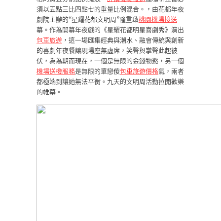
須以五點三比四點七的重量比例混合。，由花都年夜
劇院主辦的“星耀花都文明周”隆重啟
桃園機場接送
幕。作為開幕年夜戲的《星耀花都明星喜劇秀》演出
包車旅遊
，這一場匯集經典與潮水、融會傳統與創新
的喜劇年夜餐讓現場座無虛席，笑聲與掌聲此起彼
伏，為為期而現在，一個是無限的金錢物慾，另一個
機場送機服務
是無限的單戀傻
包車旅遊價格
氣，兩者
都極端到讓她無法平衡。九天的文明周活動拉開歡樂
的帷幕。