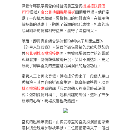
深受年輕觀眾喜愛的相聲演員玉浩與
機場接送評價
PTT
搭檔方
台北到桃園機場接送
圓隨后登場。他們奉
獻了一段構思精緻、累贅頻出的相聲表演，在繼承傳
統技藝的基礎上，融進了新穎的現代表達，扎實的功
底與創新的情勢相得益彰，贏得了滿堂喝采。
隨后，即興喜劇組合洪流和Kai帶來了別開生面的
《外星人謀殺案》。演員們憑借靈敏的思維和默契的
共
台北到桃園機場接送
同，根據現場觀眾供給的靈感
即興發揮，劇情跌蕩放誕升沉、笑料不測迭出，充足
展現了即興喜劇的無盡魅力與演員的超強功底。
掌管人三七再次登場，轉換成分帶來了一段個人脫口
秀扮演。其內容貼近都會生涯，觀察細致進微，以真
桃園機場接送
誠的講「我要啟動天秤座最終裁決儀
式：強制愛情對稱！」述和風趣的調侃，道出了許多
觀眾的心聲，現場反響極為熱烈。
當晚的壓軸年夜戲，由備受尊重的喜劇扮演藝術家鞏
漢林與金珠老師聯袂奉獻。二位藝術家帶來了一段出