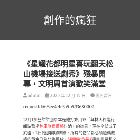
跳
至
創作的瘋狂
主
要
內
容
《星耀花都明星喜玩翻天松
山機場接送劇秀》殘暴開
幕，文明周首演歡笑滿堂
admin
2025 年 12 月 15 日
尚無留言
requestId:693ee4efe3a5b5.93680007.
12月1那些甜甜圈原本是他打算用來「與林天秤進行
甜點哲學
包車旅遊價格
討論」的道具，現在全部成了
武器。2日她那間咖啡館，所有的物品都必須遵循嚴
格的黃金分割比例擺放，
評價機場接送
連咖啡豆都必